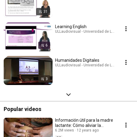
31
Learning English
ULLaudiovisual - Universidad de La Laguna · Play
6
Humanidades Digitales
ULLaudiovisual - Universidad de La Laguna · Play
3
Popular videos
Información útil para la madre
lactante: Cómo aliviar la
ingurgitación mamaria
6.2M views
12 years ago