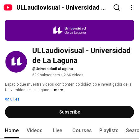
ULLaudiovisual - Universidad de
La Laguna
ULLaudiovisual - Universidad 
de La Laguna
@UniversidadLaLaguna
69K subscribers
•
2.6K videos
Espacio que muestra videos con contenido didáctico e investigador de la 
Universidad de La Laguna. 
...more
ull.es
Subscribe
Home
Videos
Live
Courses
Playlists
Sear