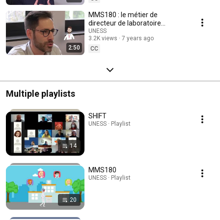
MMS180 : le métier de
directeur de laboratoire
pharmaceutique
UNESS
3.2K views
7 years ago
2:50
CC
Multiple playlists
SHIFT
UNESS · Playlist
14
MMS180
UNESS · Playlist
20