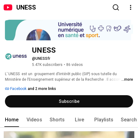
UNESS
UNESS
@UNESSfr
5.47K subscribers
•
86 videos
L’ UNESS  est un  groupement d’Iintérêt public (GIP) sous tutelle du 
Ministère de l’Enseignement supérieur et de la Recherche . Il accompagne 
...more
l’évolution des pratiques pédagogiques de ses Universités françaises 
Facebook
and 2 more links
membres en leur fournissant un panel d’outils sur mesure et des contenus 
numériques mutualisés.  L’ UNESS  compte 43 universités adhérentes et 
Subscribe
l'association France Universités. L’ UNESS, membre de L'Université 
Numérique, l’association des universités numériques, concourt à la 
transformation pédagogique des professions de Santé et du Sport par le 
numérique dans la cadre de la formation initiale et tout au long de la vie. 
Home
Videos
Shorts
Live
Playlists
Search