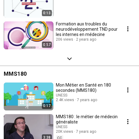
0:13
Formation aux troubles du
neurodéveloppement TND pour
les internes en médecine
206 views
2 years ago
0:57
MMS180
Mon Métier en Santé en 180
secondes (MMS180)
UNESS
2.4K views
7 years ago
0:17
MMS180 : le métier de médecin
généraliste
UNESS
20K views
7 years ago
3:38
CC