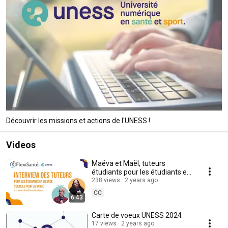
Découvrir les missions et actions de l'UNESS !
Videos
Maëva et Maël, tuteurs
étudiants pour les étudiants en
LSPS à l'Université Grenoble
238 views
2 years ago
Alpes
CC
6:43
Carte de voeux UNESS 2024
17 views
2 years ago