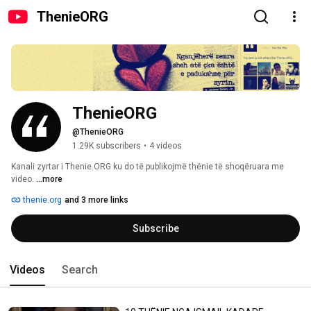
ThenieORG
ThenieORG
@ThenieORG
1.29K subscribers
•
4 videos
Kanali zyrtar i Thenie.ORG ku do të publikojmë thënie të shoqëruara me 
video. 
...more
thenie.org
and 3 more links
Subscribe
Videos
Search