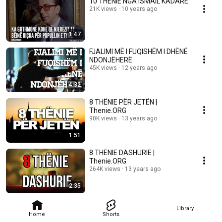
10 THËNIE NGA ISMAIL KADARE
21K views
10 years ago
1:47
FJALIMI MË I FUQISHËM I DHËNË
NDONJËHERË
45K views
12 years ago
4:32
8 THËNIE PËR JETËN |
Thenie.ORG
90K views
13 years ago
1:51
8 THËNIE DASHURIE |
Thenie.ORG
264K views
13 years ago
2:35
Library
Home
Shorts