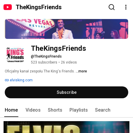
TheKingsFriends
TheKingsFriends
@TheKingsFriends
523 subscribers
•
26 videos
Oficjalny kanał zespołu The King's Friends. 
...more
elvisking.com
Subscribe
Home
Videos
Shorts
Playlists
Search