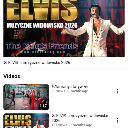
🎤 ELVIS - muzyczne widowisko 2026
Videos
🎙Złamany statyw 🫨
63 views
1 month ago
1:17
🎤 ELVIS - muzyczne widowisko
2026
10K views
7 months ago