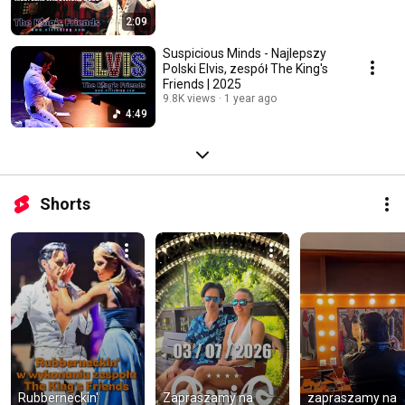
2:09
Suspicious Minds - Najlepszy
Polski Elvis, zespół The King's
Friends | 2025
9.8K views
1 year ago
4:49
Shorts
Rubberneckin' 
Zapraszamy na 
zapraszamy na 