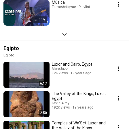
Música
TerraeAntiqvae · Playlist
119
Egipto
Egipto
Luxor and Cairo, Egypt
MoreJazz
12K views
19 years ago
6:17
The Valley of the Kings, Luxor,
Egypt
Kevin Airey
192K views
19 years ago
2:50
Temples of Wa'Set-Luxor and
the Valley of the Kings