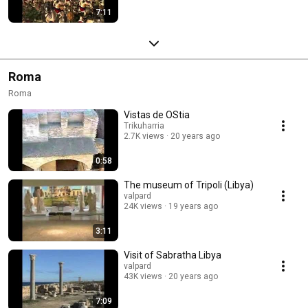
7:11
Roma
Roma
Vistas de OStia
Trikuharria
2.7K views
20 years ago
0:58
The museum of Tripoli (Libya)
valpard
24K views
19 years ago
3:11
Visit of Sabratha Libya
valpard
43K views
20 years ago
7:09