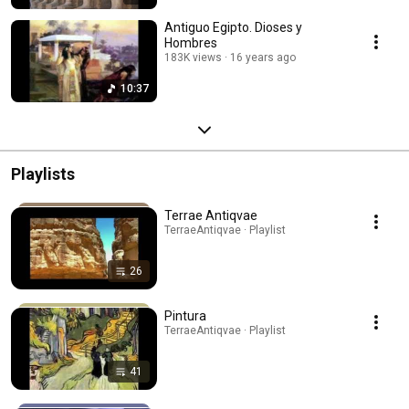
Antiguo Egipto. Dioses y
Hombres
183K views
16 years ago
10:37
Playlists
Terrae Antiqvae
TerraeAntiqvae · Playlist
26
Pintura
TerraeAntiqvae · Playlist
41