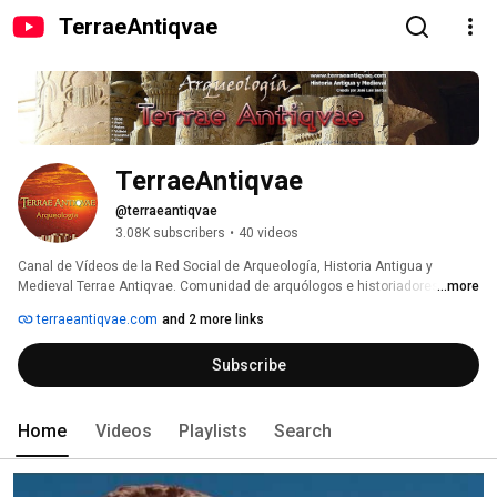
TerraeAntiqvae
TerraeAntiqvae
@terraeantiqvae
3.08K subscribers
•
40 videos
Canal de Vídeos de la Red Social de Arqueología, Historia Antigua y 
Medieval Terrae Antiqvae. Comunidad de arquólogos e historiadores. 
...more
Editor: José Luis Santos Fernández. http://www.terraeantiqvae.com 
terraeantiqvae.com
and 2 more links
Subscribe
Home
Videos
Playlists
Search