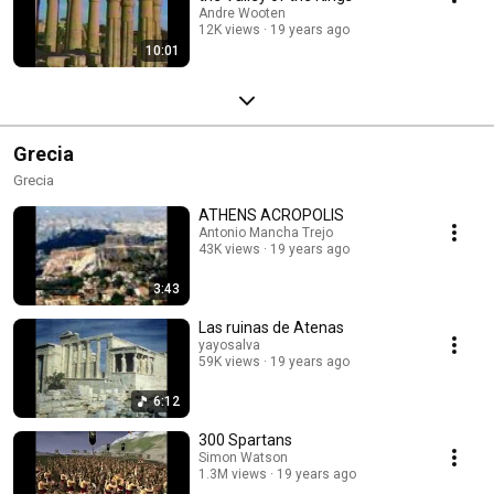
Andre Wooten
12K views
19 years ago
10:01
Grecia
Grecia
ATHENS ACROPOLIS
Antonio Mancha Trejo
43K views
19 years ago
3:43
Las ruinas de Atenas
yayosalva
59K views
19 years ago
6:12
300 Spartans
Simon Watson
1.3M views
19 years ago