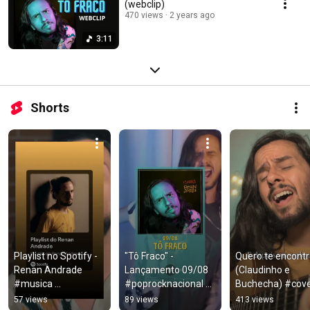
(webclip)
470 views
2 years ago
3:11
Shorts
Playlist no Spotify - 
"Tô Fraco" - 
Quero te encontra
Renan Andrade 
Lançamento 09/08  
(Claudinho e 
#musica 
#poprocknacional 
Buchecha) #cov
#poprocknacional
#rock #cantor
57 views
89 views
413 views