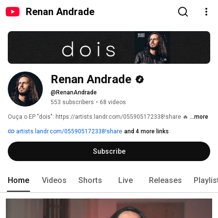
Renan Andrade
Renan Andrade
@RenanAndrade
553 subscribers
•
68 videos
Ouça o EP "dois": https://artists.landr.com/055905172338!share 🔥 
...more
artists.landr.com/055905172338!share
and 4 more links
Subscribe
Home
Videos
Shorts
Live
Releases
Playlis