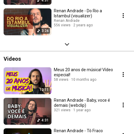
4:31
Renan Andrade - Do Rio a
Istambul (visualizer)
Renan Andrade
556 views
2 years ago
3:26
Videos
Meus 20 anos de música! Vídeo
especial!
58 views
10 months ago
12:11
Renan Andrade - Baby, voce é
demais (webclip)
321 views
1 year ago
4:31
Renan Andrade - Tô Fraco