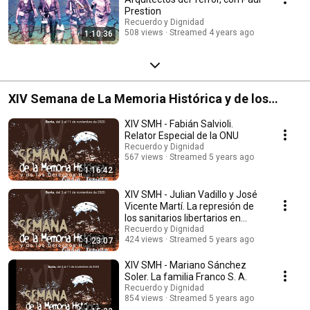
Prestion
Recuerdo y Dignidad
508 views
Streamed 4 years ago
1:10:36
XIV Semana de La Memoria Histórica y de los
DDHH Giulia Tamayo
XIV SMH - Fabián Salvioli.
Relator Especial de la ONU
Recuerdo y Dignidad
567 views
Streamed 5 years ago
1:16:42
XIV SMH - Julian Vadillo y José
Vicente Martí. La represión de
los sanitarios libertarios en
Soria
Recuerdo y Dignidad
424 views
Streamed 5 years ago
1:23:07
XIV SMH - Mariano Sánchez
Soler. La familia Franco S. A.
Recuerdo y Dignidad
854 views
Streamed 5 years ago