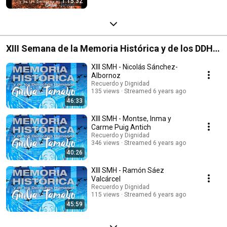
1:15:32
XIII Semana de la Memoria Histórica y de los DDHH
Giulia Tamayo
XIII SMH - Nicolás Sánchez-
Albornoz
Recuerdo y Dignidad
135 views
Streamed 6 years ago
46:33
XIII SMH - Montse, Inma y
Carme Puig Antich
Recuerdo y Dignidad
346 views
Streamed 6 years ago
40:26
XIII SMH - Ramón Sáez
Valcárcel
Recuerdo y Dignidad
115 views
Streamed 6 years ago
45:59