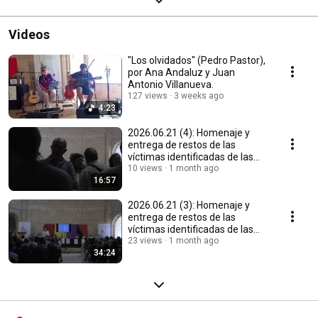
Videos
"Los olvidados" (Pedro Pastor),
por Ana Andaluz y Juan
Antonio Villanueva.
127 views
3 weeks ago
4:23
2026.06.21 (4): Homenaje y
entrega de restos de las
víctimas identificadas de las
fosas de Las Casas
10 views
1 month ago
16:57
2026.06.21 (3): Homenaje y
entrega de restos de las
víctimas identificadas de las
fosas de Las Casas
23 views
1 month ago
34:24