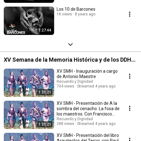
Los 10 de Barcones
1K views
8 years ago
1:27:44
XV Semana de la Memoria Histórica y de los DDHH
Giulia Tamayo
XV SMH - Inauguración a cargo
de Antonio Maestre
Recuerdo y Dignidad
704 views
Streamed 4 years ago
1:31:21
XV SMH - Presentación de A la
sombra del cenacho. La fosa de
los maestros. Con Francisco
Etxeberria
Recuerdo y Dignidad
288 views
Streamed 4 years ago
1:31:21
XV SMH - Presentación del libro
Arquitectos del Terror, con Paul