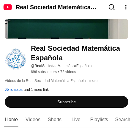
Real Sociedad Matemática
Española
Real Sociedad Matemática 
Española
@RealSociedadMatemáticaEspañola
696 subscribers
•
72 videos
Vídeos de la Real Sociedad Matemática Española 
...more
rsme.es
and 1 more link
Subscribe
Home
Videos
Shorts
Live
Playlists
Search