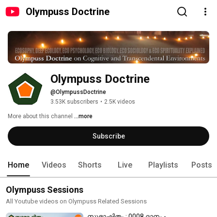
Olympuss Doctrine
Olympuss Doctrine
@OlympussDoctrine
3.53K subscribers
•
2.5K videos
More about this channel
...more
Subscribe
Home
Videos
Shorts
Live
Playlists
Posts
Olympuss Sessions
All Youtube videos on Olympuss Related Sessions
സുഭാഷിതം : 0008 ദാനം -