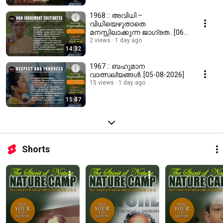
1968 :: അവിധി –
വിധിയെഴുതാതെ
മനസ്സിലാക്കുന്ന ജാഗ്രത.. [06-
08-2026]
2 views
1 day ago
14:32
1967 :: ബഹുമാന
വാത്സല്യങ്ങൾ. [05-08-2026]
15 views
1 day ago
15:47
Shorts