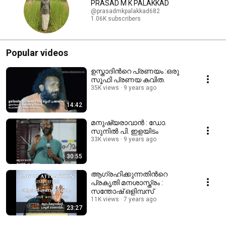
PRASAD M K PALAKKAD
@prasadmkpalakkad682
1.06K subscribers
Popular videos
ഉസ്താദിന്‍റെ പ്രണയം :ഒരു
സൂഫി പ്രണയ കവിത.
35K views
9 years ago
14:42
മനുഷ്യരാവാന്‍ : ഡോ.
സുനില്‍ പി. ഇളയിടം
33K views
9 years ago
30:55
ആഗ്രഹിക്കുന്നതിന്‍റെ
പ്രകൃതി മനശാസ്ത്രം :
സന്തോഷ്‌ ഒളിമ്പസ്
11K views
7 years ago
23:27