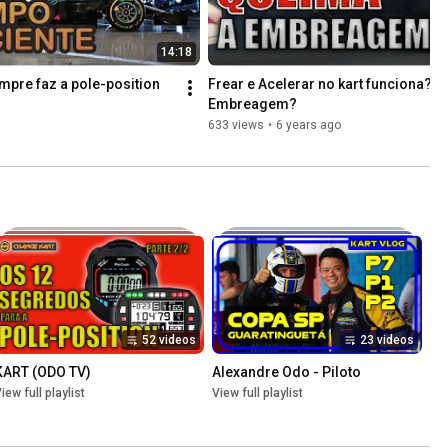
14:18
pre faz a pole-position 
Frear e Acelerar no kart funciona? Q
Embreagem?
633 views
•
6 years ago
52 videos
23 videos
KART (ODO TV)
Alexandre Odo - Piloto
iew full playlist
View full playlist