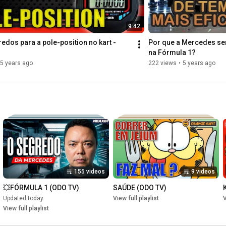
9:42
edos para a pole-position no kart -
Por que a Mercedes sem
na Fórmula 1?
5 years ago
222 views
•
5 years ago
155 videos
9 videos
💥FÓRMULA 1 (ODO TV)
SAÚDE (ODO TV)
Updated today
View full playlist
V
View full playlist