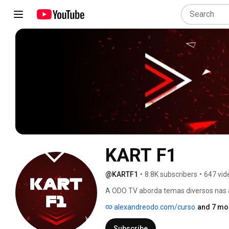
KART F1
@KARTF1
•
8.8K subscribers
•
647 vid
A ODO TV aborda temas diversos nas ár
Fórmula 1), empreendedorismo, saúde,
alexandreodo.com/curso
and 7 mor
Subscribe