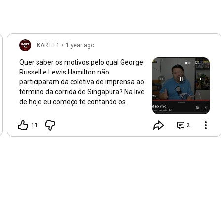
KART F1
•
1 year ago
Quer saber os motivos pelo qual George
Russell e Lewis Hamilton não
participaram da coletiva de imprensa ao
término da corrida de Singapura? Na live
de hoje eu começo te contando os
detalhes desse assunto. 🤜🏻🤛🏻
11
2