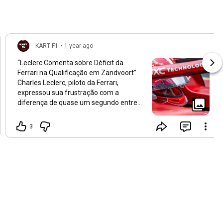
KART F1
•
1 year ago
“Leclerc Comenta sobre Déficit da
Ferrari na Qualificação em Zandvoort”
Charles Leclerc, piloto da Ferrari,
expressou sua frustração com a
diferença de quase um segundo entre
sua volta e o tempo de pole position de
Lando Norris no GP da Holanda de
3
Fórmula 1. A Scuderia enfrentou um fim
de semana complicado em Zandvoort,
com Carlos Sainz eliminado na
qualificação em 12º lugar. Leclerc
reconheceu que a lacuna de nove
décimos para Norris é significativa,
especialmente em uma pista tão curta.
No entanto, ele mantém a esperança de
que a natureza específica da
aerodinâmica em Zandvoort possa