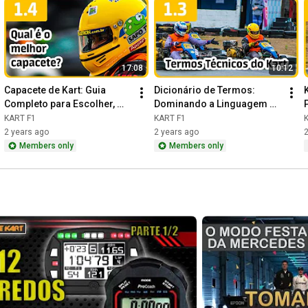
17:08
10:12
Capacete de Kart: Guia 
Dicionário de Termos: 
Completo para Escolher, 
Dominando a Linguagem 
Medir e Entender os Tipos!
das Pistas!
KART F1
KART F1
2 years ago
2 years ago
2
Members only
Members only