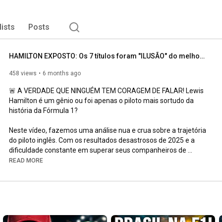
lists
Posts
HAMILTON EXPOSTO: Os 7 títulos foram "ILUSÃO" do melhor carro da história?
458 views
6 months ago
🚨 A VERDADE QUE NINGUÉM TEM CORAGEM DE FALAR! Lewis 
Hamilton é um gênio ou foi apenas o piloto mais sortudo da 
história da Fórmula 1? 

Neste vídeo, fazemos uma análise nua e crua sobre a trajetória 
do piloto inglês. Com os resultados desastrosos de 2025 e a 
dificuldade constante em superar seus companheiros de 
equipe, fica a pergunta: os 7 títulos mundiais de Hamilton valem 
READ MORE
tanto quanto os de Senna ou Schumacher?

Vamos mergulhar na "Era Híbrida" e mostrar como a vantagem 
técnica absurda da Mercedes pode ter mascarado as 
limitações de Lewis, que agora, sem um "foguete" nas mãos, 
parece um piloto comum no grid. 
