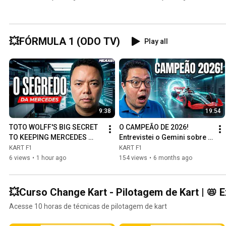
ACIDENTE FATAL DE AYRTON 
ACIDENTE FATAL DE ROLAND 
SENNA 94
RATZENBERGER, SAN 
MARINO'94
💥FÓRMULA 1 (ODO TV)
Play all
9:38
19:54
TOTO WOLFF'S BIG SECRET 
O CAMPEÃO DE 2026! 
TO KEEPING MERCEDES 
Entrevistei o Gemini sobre o 
AHEAD
futuro da F1
KART F1
KART F1
6 views
•
1 hour ago
154 views
•
6 months ago
💥Curso Change Kart - Pilotagem de Kart | 📛 
Acesse 10 horas de técnicas de pilotagem de kart