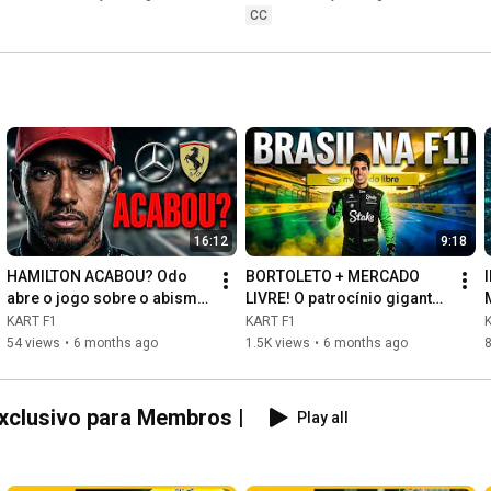
CC
16:12
9:18
HAMILTON ACABOU? Odo 
BORTOLETO + MERCADO 
abre o jogo sobre o abismo 
LIVRE! O patrocínio gigante 
entre Lewis e Verstappen!
que garante o Brasil na F1
KART F1
KART F1
54 views
•
6 months ago
1.5K views
•
6 months ago
Exclusivo para Membros |
Play all