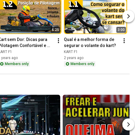
6:25
3:00
Kart sem Dor: Dicas para 
Qual é a melhor forma de 
Pilotagem Confortável e 
segurar o volante do kart?
Veloz!
KART F1
KART F1
 years ago
2 years ago
Members only
Members only