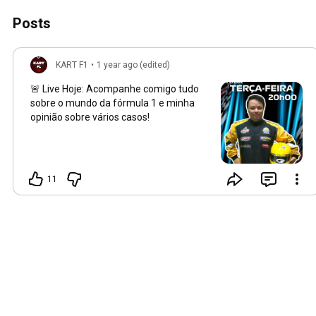
Posts
KART F1
•
1 year ago (edited)
🚨 Live Hoje: Acompanhe comigo tudo
sobre o mundo da fórmula 1 e minha
opinião sobre vários casos!
11