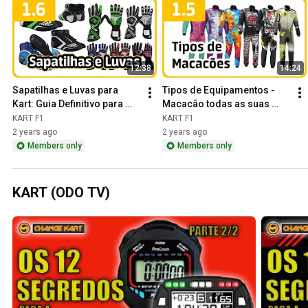
12:38
14:24
Sapatilhas e Luvas para 
Tipos de Equipamentos - 
Kart: Guia Definitivo para 
Macacão todas as suas 
Pilotos Implacáveis
variações
KART F1
KART F1
2 years ago
2 years ago
Members only
Members only
KART (ODO TV)