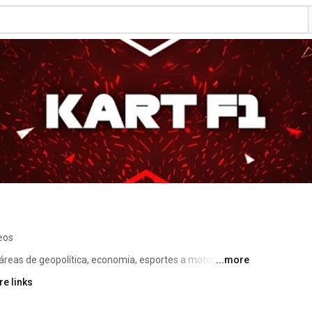
eos
eas de geopolítica, economia, esportes a motor (Kart e 
...more
 longevidade, Lazer e muito mais! 
e links