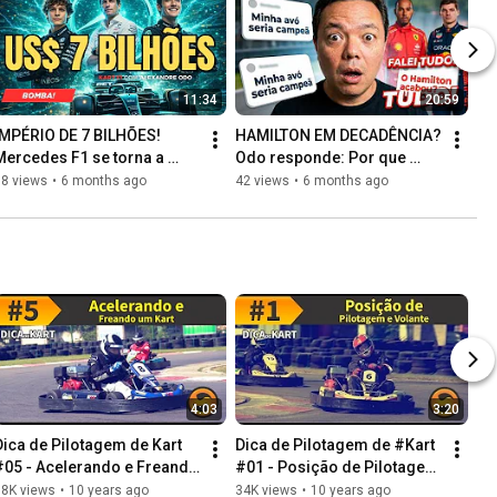
11:34
20:59
IMPÉRIO DE 7 BILHÕES! 
HAMILTON EM DECADÊNCIA? 
Mercedes F1 se torna a 
Odo responde: Por que 
equipe mais rica e 
Verstappen e Alonso estão 
88 views
•
6 months ago
42 views
•
6 months ago
poderosa do grid
sobrando!
4:03
3:20
Dica de Pilotagem de Kart 
Dica de Pilotagem de #Kart 
#05 - Acelerando e Freando 
#01 - Posição de Pilotagem 
um Kart
e Volante
38K views
•
10 years ago
34K views
•
10 years ago