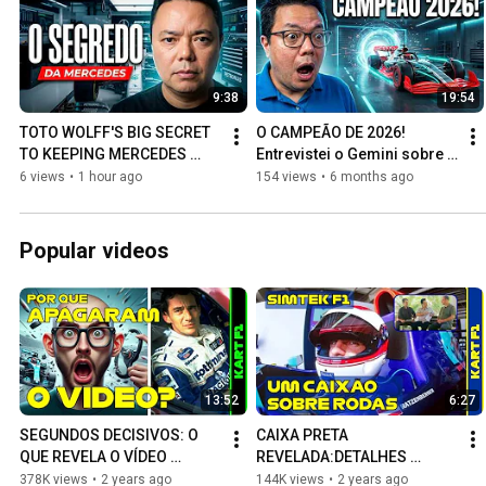
9:38
19:54
TOTO WOLFF'S BIG SECRET 
O CAMPEÃO DE 2026! 
TO KEEPING MERCEDES 
Entrevistei o Gemini sobre o 
AHEAD
futuro da F1
6 views
•
1 hour ago
154 views
•
6 months ago
Popular videos
13:52
6:27
SEGUNDOS DECISIVOS: O 
CAIXA PRETA 
QUE REVELA O VÍDEO 
REVELADA:DETALHES 
CENSURADO (OCULTADO) DO 
NUNCA CONTADOS DO 
378K views
•
2 years ago
144K views
•
2 years ago