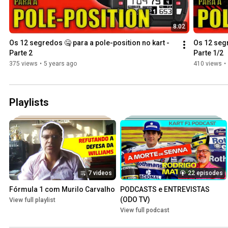
8:02
Os 12 segredos 🤐 para a pole-position no kart - 
Os 12 segr
Parte 2
Parte 1/2
375 views
•
5 years ago
410 views
•
Playlists
7 videos
22 episodes
Fórmula 1 com Murilo Carvalho
PODCASTS e ENTREVISTAS 
(ODO TV)
View full playlist
View full podcast