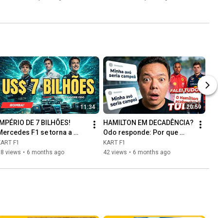
11:34
20:59
IMPÉRIO DE 7 BILHÕES! 
HAMILTON EM DECADÊNCIA? 
Mercedes F1 se torna a 
Odo responde: Por que 
equipe mais rica e 
Verstappen e Alonso estão 
KART F1
KART F1
poderosa do grid
sobrando!
88 views
•
6 months ago
42 views
•
6 months ago