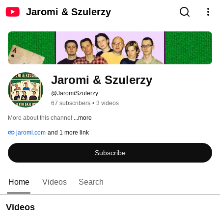
Jaromi & Szulerzy
Jaromi & Szulerzy
@JaromiSzulerzy
67 subscribers
•
3 videos
More about this channel
...more
jaromi.com
and 1 more link
Subscribe
Home
Videos
Search
Videos