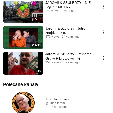
JAROMI & SZULERZY - NIE
BĄDŹ SMUTNY
149 views
1 year ago
5:37
Jaromi & Szulerzy - Jutro
znajdziesz czas
376 views
14 years ago
6:19
Jaromi & Szulerzy - Reklama -
Gra w Piki daje wyniki
352 views
15 years ago
1:19
Polecane kanały
Kino Jaromiego
@BluesJaromi
1.13K subscribers