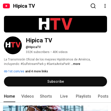
Hipica TV
Hipica TV
@HipicaTV
332K subscribers
•
40K videos
La Transmisión Oficial de los mejores Hipódromos de América, 
incluyendo: #GulfstreamPark y #SantaAnitaPark! 
...more
1st.com/es
and 4 more links
Subscribe
Home
Videos
Shorts
Live
Playlists
Posts