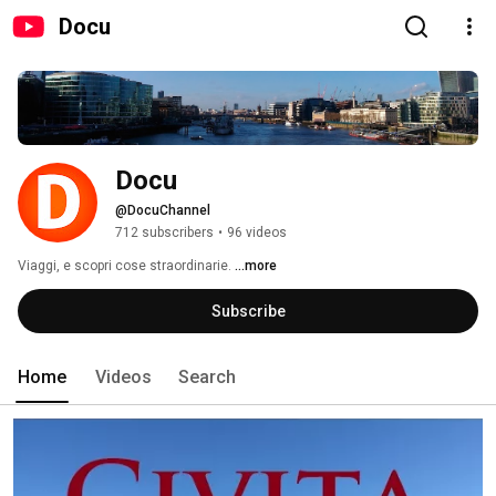
Docu
Docu
@DocuChannel
712 subscribers
•
96 videos
Viaggi, e scopri cose straordinarie. 
...more
Subscribe
Home
Videos
Search