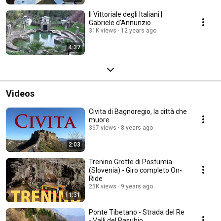
Il Vittoriale degli Italiani |
Gabriele d'Annunzio
31K views
12 years ago
4:37
Videos
Civita di Bagnoregio, la città che
muore
367 views
8 years ago
2:03
Trenino Grotte di Postumia
(Slovenia) - Giro completo On-
Ride
25K views
9 years ago
11:31
Ponte Tibetano - Strada del Re
- Valli del Pasubio