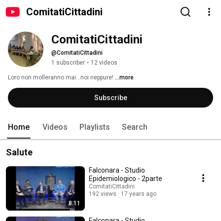
ComitatiCittadini
ComitatiCittadini
@ComitatiCittadini
1 subscriber
•
12 videos
Loro non molleranno mai...noi neppure! 
...more
Subscribe
Home
Videos
Playlists
Search
Salute
Falconara - Studio
Epidemiologico - 2parte
ComitatiCittadini
192 views
17 years ago
8:11
Falconara - Studio