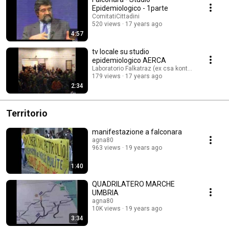
Epidemiologico - 1parte
ComitatiCittadini
520 views
17 years ago
4:57
tv locale su studio
epidemiologico AERCA
Laboratorio Falkatraz (ex csa kontatto)
179 views
17 years ago
2:34
Territorio
manifestazione a falconara
agna80
963 views
19 years ago
1:40
QUADRILATERO MARCHE
UMBRIA
agna80
10K views
19 years ago
3:34