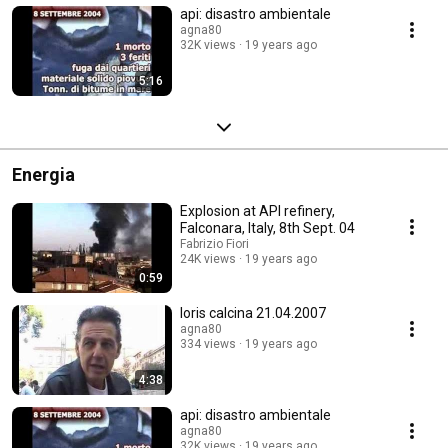
api: disastro ambientale
agna80
32K views
19 years ago
5:16
Energia
Explosion at API refinery,
Falconara, Italy, 8th Sept. 04
Fabrizio Fiori
24K views
19 years ago
0:59
loris calcina 21.04.2007
agna80
334 views
19 years ago
4:38
api: disastro ambientale
agna80
32K views
19 years ago