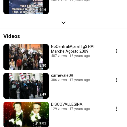
5:16
Videos
NoCentraliApi al Tg3 RAI
Marche Agosto 2009
487 views
16 years ago
2:30
carnevale09
386 views
17 years ago
2:49
DISCOVALLESINA
129 views
17 years ago
1:02