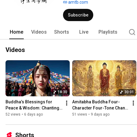
amtb.com
Subscribe
Home
Videos
Shorts
Live
Playlists
Videos
18:30
30:01
Buddha’s Blessings for 
Amitabha Buddha Four-
Peace & Wisdom: Chanting 
Character Four-Tone Chant | 
Buddha's Name to Attain 
Holy Name Recitation | 
52 views
•
6 days ago
51 views
•
9 days ago
Enlightenment | Daily Rec...
Amitabha Buddha Chant 30 
...
Shorts