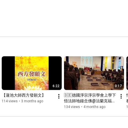
6:22
0:17
【蓮池大師西方發願文】
🇩🇪德國淨宗淨宗學會上學下
悟法師地鐘念佛@法蘭克福美
114 views
•
3 months ago
因河畔 2026-03-11
134 views
•
4 months ago