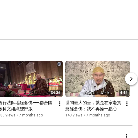
34:36
4:45
悟行法師地鐘念佛——聯合國
世間最大的善，就是在家老實
教科文組織總部版
聽經念佛；我不再操一點心，
一心求生淨土
180 views
•
7 months ago
148 views
•
7 months ago