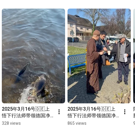
2025年3月16号🇩🇪上
2025年3月16号🇩🇪上
悟下行法师带领德国净
悟下行法师带领德国净
宗学会师兄们放生活动
宗学会师兄们放生活动
328 views
865 views
@美茵河畔
@美茵河畔