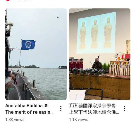
Amitabha Buddha 🙏 
🇩🇪德國淨宗淨宗學會
The merit of releasing 
上學下悟法師地鐘念佛
captive animals is 
@法蘭克福美因河畔 
1.3K views
1.1K views
supreme; may all 
2026-03-11