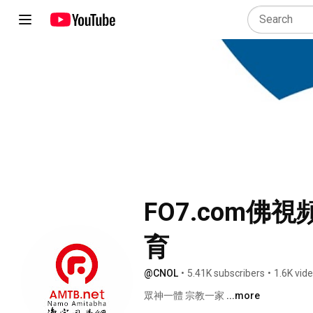
FO7.com佛
育
@CNOL
•
5.41K subscribers
•
1.6K vid
眾神一體 宗教一家 
...more