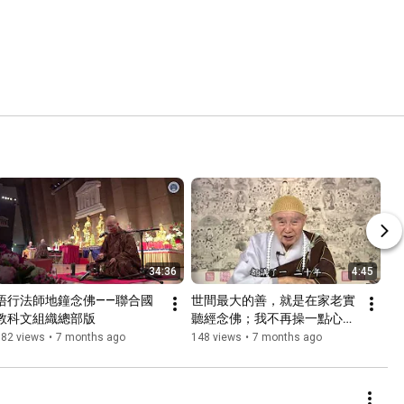
34:36
4:45
悟行法師地鐘念佛——聯合國
世間最大的善，就是在家老實
教科文組織總部版
聽經念佛；我不再操一點心，
一心求生淨土
182 views
•
7 months ago
148 views
•
7 months ago