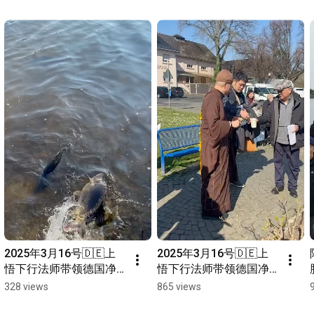
2025年3月16号🇩🇪上
2025年3月16号🇩🇪上
悟下行法师带领德国净
悟下行法师带领德国净
宗学会师兄们放生活动
宗学会师兄们放生活动
328 views
865 views
@美茵河畔
@美茵河畔