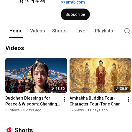
amtb.com
Subscribe
Home
Videos
Shorts
Live
Playlists
Videos
18:30
30:01
Buddha’s Blessings for 
Amitabha Buddha Four-
Peace & Wisdom: Chanting 
Character Four-Tone Chant | 
Buddha's Name to Attain 
Holy Name Recitation | 
53 views
•
8 days ago
57 views
•
11 days ago
Enlightenment | Daily Rec...
Amitabha Buddha Chant 30 
...
Shorts