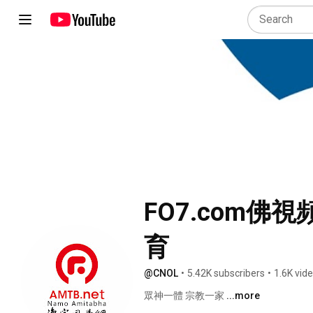
FO7.com佛
育
@CNOL
•
5.42K subscribers
•
1.6K vid
眾神一體 宗教一家 
...more