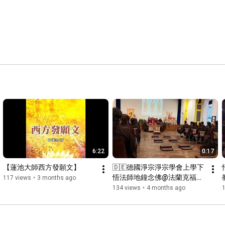
6:22
0:17
【蓮池大師西方發願文】
🇩🇪德國淨宗淨宗學會上學下
悟法師地鐘念佛@法蘭克福美
117 views
•
3 months ago
因河畔 2026-03-11
134 views
•
4 months ago