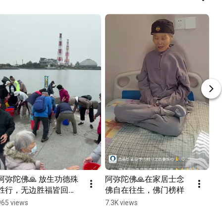
阿弥陀佛🙏 放生功德殊
阿弥陀佛🙏在家居士念
胜行，无边胜福皆回
佛自在往生，佛门榜样
向。普愿沈溺诸众生，
965 views
7.3K views
速往无量光佛刹。