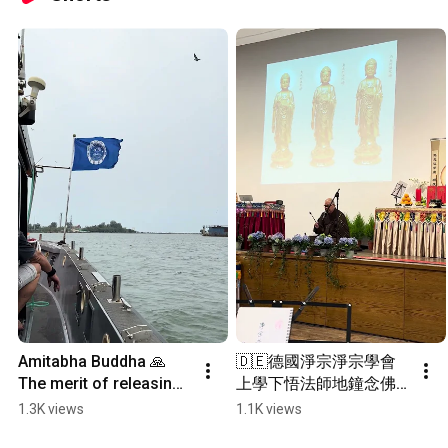
Amitabha Buddha 🙏 
🇩🇪德國淨宗淨宗學會
The merit of releasing 
上學下悟法師地鐘念佛
captive animals is 
@法蘭克福美因河畔 
1.3K views
1.1K views
supreme; may all 
2026-03-11