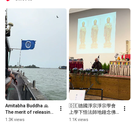
Amitabha Buddha 🙏 
🇩🇪德國淨宗淨宗學會
The merit of releasing 
上學下悟法師地鐘念佛
captive animals is 
@法蘭克福美因河畔 
1.3K views
1.1K views
supreme; may all 
2026-03-11