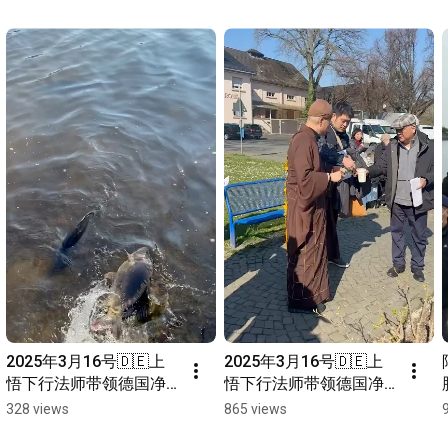
2025年3月16号🇩🇪上
2025年3月16号🇩🇪上
悟下行法师带领德国净
悟下行法师带领德国净
宗学会师兄们放生活动
宗学会师兄们放生活动
328 views
865 views
@美茵河畔
@美茵河畔