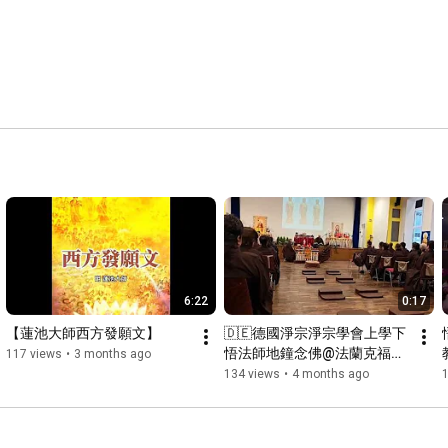
6:22
0:17
【蓮池大師西方發願文】
🇩🇪德國淨宗淨宗學會上學下
悟法師地鐘念佛@法蘭克福美
117 views
•
3 months ago
因河畔 2026-03-11
134 views
•
4 months ago