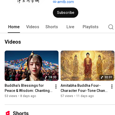
amtb.com
Subscribe
Home
Videos
Shorts
Live
Playlists
Videos
18:30
30:01
Buddha’s Blessings for 
Amitabha Buddha Four-
Peace & Wisdom: Chanting 
Character Four-Tone Chant | 
Buddha's Name to Attain 
Holy Name Recitation | 
53 views
•
8 days ago
57 views
•
11 days ago
Enlightenment | Daily Rec...
Amitabha Buddha Chant 30 
...
Shorts