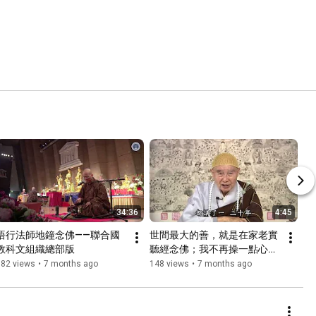
34:36
4:45
悟行法師地鐘念佛——聯合國
世間最大的善，就是在家老實
教科文組織總部版
聽經念佛；我不再操一點心，
一心求生淨土
182 views
•
7 months ago
148 views
•
7 months ago