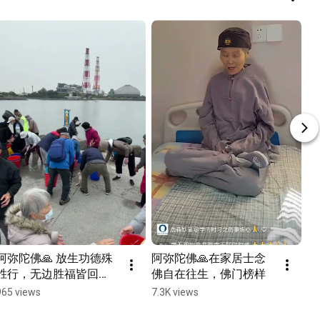
阿弥陀佛🙏 放生功德殊
阿弥陀佛🙏在家居士念
胜行，无边胜福皆回
佛自在往生，佛门榜样
向。普愿沈溺诸众生，
965 views
7.3K views
速往无量光佛刹。