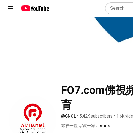
FO7.com佛
育
@CNOL
•
5.42K subscribers
•
1.6K vid
眾神一體 宗教一家 
...more