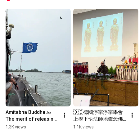
Amitabha Buddha 🙏 
🇩🇪德國淨宗淨宗學會
The merit of releasing 
上學下悟法師地鐘念佛
captive animals is 
@法蘭克福美因河畔 
1.3K views
1.1K views
supreme; may all 
2026-03-11