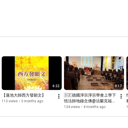
6:22
0:17
【蓮池大師西方發願文】
🇩🇪德國淨宗淨宗學會上學下
悟法師地鐘念佛@法蘭克福美
113 views
•
3 months ago
因河畔 2026-03-11
134 views
•
4 months ago