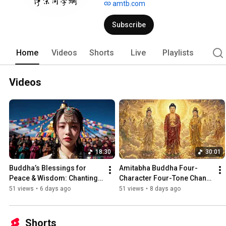
amtb.com
Subscribe
Home
Videos
Shorts
Live
Playlists
Videos
18:30
30:01
Buddha’s Blessings for 
Amitabha Buddha Four-
Peace & Wisdom: Chanting 
Character Four-Tone Chant | 
Buddha's Name to Attain 
Holy Name Recitation | 
51 views
•
6 days ago
51 views
•
8 days ago
Enlightenment | Daily Rec...
Amitabha Buddha Chant 30 
...
Shorts