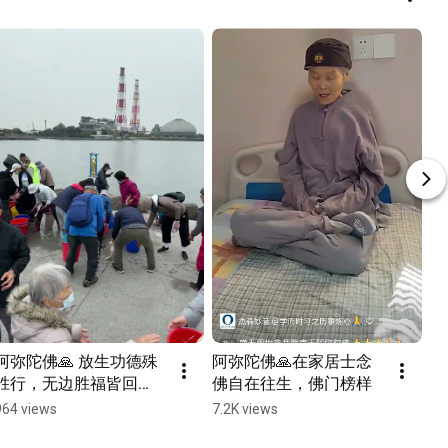
阿弥陀佛🙏 放生功德殊
阿弥陀佛🙏在家居士念
胜行，无边胜福皆回
佛自在往生，佛门榜样
向。普愿沈溺诸众生，
964 views
7.2K views
速往无量光佛刹。