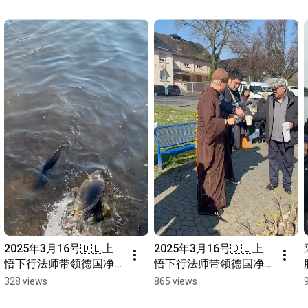
2025年3月16号🇩🇪上
2025年3月16号🇩🇪上
悟下行法师带领德国净
悟下行法师带领德国净
宗学会师兄们放生活动
宗学会师兄们放生活动
328 views
865 views
@美茵河畔
@美茵河畔