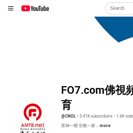
FO7.com佛
育
@CNOL
•
5.41K subscribers
•
1.6K vid
眾神一體 宗教一家 
...more