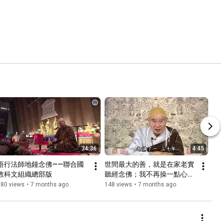
34:36
4:45
悟行法師地鐘念佛——聯合國
世間最大的善，就是在家老實
教科文組織總部版
聽經念佛；我不再操一點心，
一心求生淨土
180 views
•
7 months ago
148 views
•
7 months ago