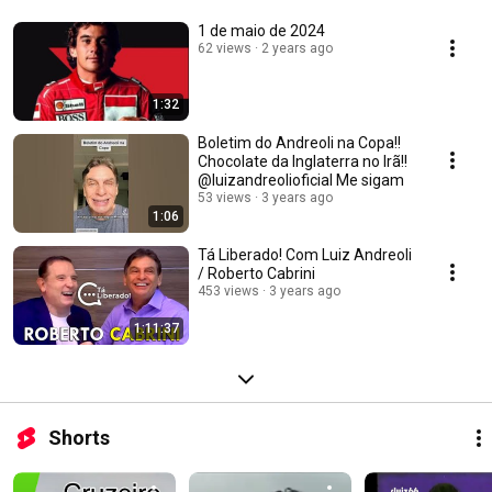
1 de maio de 2024
62 views
2 years ago
1:32
Boletim do Andreoli na Copa!!
Chocolate da Inglaterra no Irã!!
@luizandreolioficial Me sigam
53 views
3 years ago
1:06
Tá Liberado! Com Luiz Andreoli
/ Roberto Cabrini
453 views
3 years ago
1:11:37
Shorts