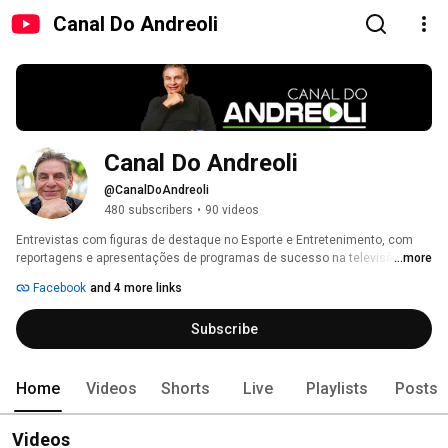
Canal Do Andreoli
Canal Do Andreoli
@CanalDoAndreoli
480 subscribers
•
90 videos
Entrevistas com figuras de destaque no Esporte e Entretenimento, com 
reportagens e apresentações de programas de sucesso na televisão 
...more
brasileira e nas redes sociais. 
Facebook
and 4 more links
Subscribe
Home
Videos
Shorts
Live
Playlists
Posts
Videos