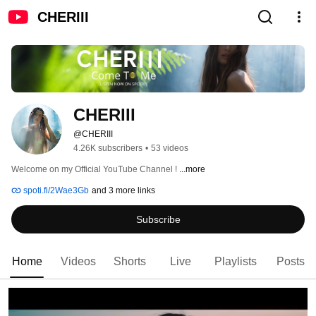
CHERIII
CHERIII
@CHERIII
4.26K subscribers
•
53 videos
Welcome on my Official YouTube Channel ! 
...more
spoti.fi/2Wae3Gb
and 3 more links
Subscribe
Home
Videos
Shorts
Live
Playlists
Posts