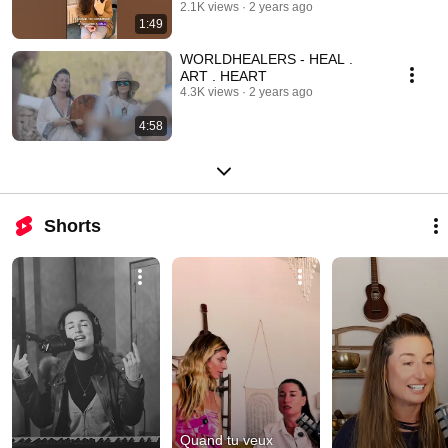
illimités Divin
2.1K views
2 years ago
1:49
WORLDHEALERS - HEAL .
ART . HEART
4.3K views
2 years ago
4:58
Shorts
Quand tu veux 