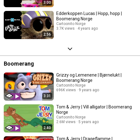
3:00
Edderkoppen Lucas | Hopp, hopp |
Boomerang Norge
Cartoonito Norge
3.7K views
4 years ago
2:56
Boomerang
Grizzy og Lemenene | Bjørnelukt |
Boomerang Norge
Cartoonito Norge
696K views
9 years ago
3:31
Tom & Jerry | Vill alligator | Boomerang
Norge
Cartoonito Norge
2.6M views
5 years ago
2:40
Tom & Jerry | Drageflamme |