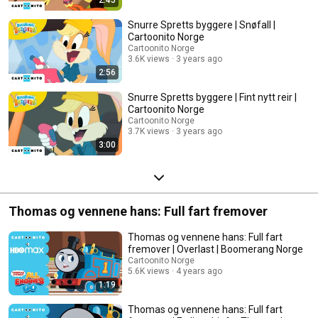
2:45
Snurre Spretts byggere | Snøfall |
Cartoonito Norge
Cartoonito Norge
3.6K views
3 years ago
2:56
Snurre Spretts byggere | Fint nytt reir |
Cartoonito Norge
Cartoonito Norge
3.7K views
3 years ago
3:00
Thomas og vennene hans: Full fart fremover
Thomas og vennene hans: Full fart
fremover | Overlast | Boomerang Norge
Cartoonito Norge
5.6K views
4 years ago
1:19
Thomas og vennene hans: Full fart