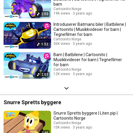
barn
Cartoonito Norge
19K views
3 years ago
2:03
Introduserer Batmans biler | Batbilene |
Cartoonito | Musikkvideoer for barn |
Tegnefilmer for barn
Cartoonito Norge
36K views
3 years ago
1:52
Bam | Batbilene | Cartoonito |
Musikkvideoer for barn | Tegnefilmer
for barn
Cartoonito Norge
12K views
3 years ago
2:01
Snurre Spretts byggere
Snurre Spretts byggere | Liten pip |
Cartoonito Norge
Cartoonito Norge
10K views
3 years ago