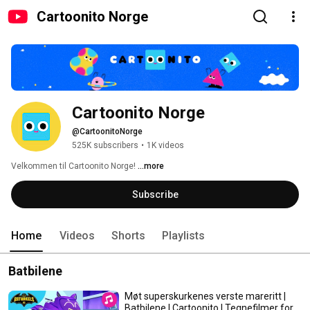
Cartoonito Norge
Cartoonito Norge
@CartoonitoNorge
525K subscribers
•
1K videos
Velkommen til Cartoonito Norge! 
...more
Subscribe
Home
Videos
Shorts
Playlists
Batbilene
Møt superskurkenes verste mareritt |
Batbilene | Cartoonito | Tegnefilmer for