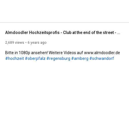
Almdoodler Hochzeitsprofis - Club at the end of the street - HomeSession für Brautpaare
2,689 views
6 years ago
#hochzeit
#oberpfalz
#regensburg
#amberg
#schwandorf