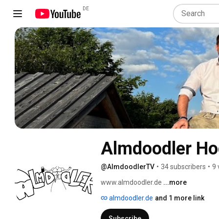
DE
Almdoodler Hoc
@AlmdoodlerTV
•
34 subscribers
•
9 
www.almdoodler.de 
...more
almdoodler.de
and 1 more link
Subscribe