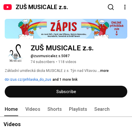
ZUŠ MUSICALE z.s.
ZUŠ MUSICALE z.s.
@zusmusicalez.s.5087
74 subscribers
•
118 videos
Základní umělecká škola MUSICALE z.s. Týn nad Vltavou 
...more
izus.cz/prihlaska_do_zus
and 1 more link
Subscribe
Home
Videos
Shorts
Playlists
Search
Videos