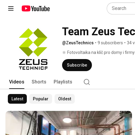
Team Zeus Tec
@ZeusTechnics
•
9 subscribers
•
34 v
🔆 Fotovoltaika na klíč pro domy i firmy
Subscribe
Videos
Shorts
Playlists
Latest
Popular
Oldest