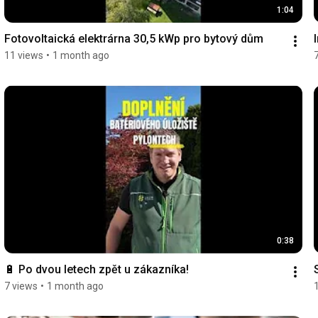
1:04
Fotovoltaická elektrárna 30,5 kWp pro bytový dům
11 views
•
1 month ago
0:38
🔋 Po dvou letech zpět u zákazníka!
7 views
•
1 month ago