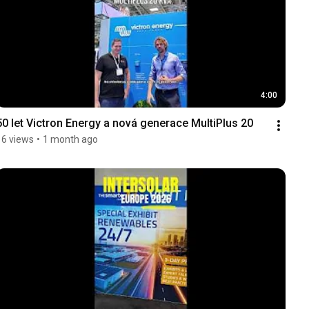
4:00
50 let Victron Energy a nová generace MultiPlus 20
16 views
•
1 month ago