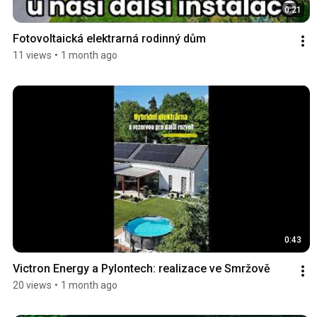
0:21
Fotovoltaická elektrarná rodinný dům
11 views
•
1 month ago
0:43
Victron Energy a Pylontech: realizace ve Smržově
20 views
•
1 month ago