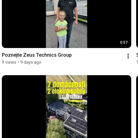
0:57
Poznejte Zeus Technics Group
9 views
•
9 days ago