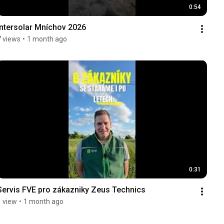
0:54
Intersolar Mníchov 2026
7 views
•
1 month ago
0:31
Servis FVE pro zákazniky Zeus Technics
1 view
•
1 month ago