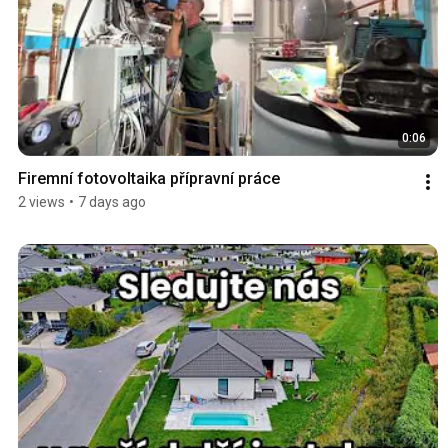
0:06
Firemní fotovoltaika přípravní práce
2 views
•
7 days ago