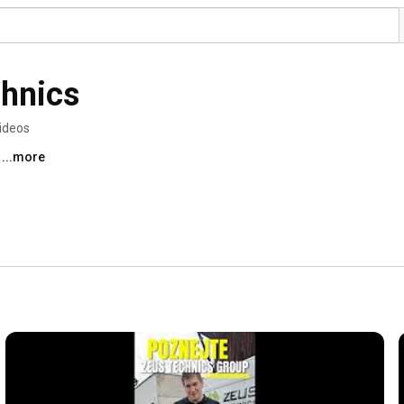
hnics
ideos
 
...more