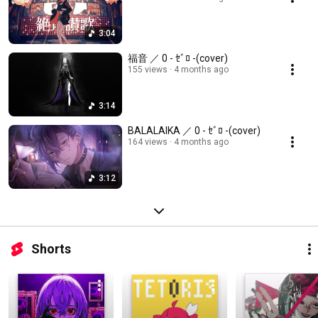
3:04
福音 ／ 0 - ｾﾞﾛ -(cover)
155 views
4 months ago
3:14
BALALAIKA ／ 0 - ｾﾞﾛ -(cover)
164 views
4 months ago
3:12
Shorts