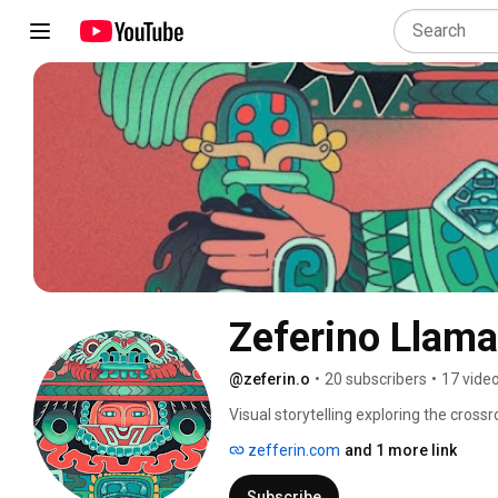
Zeferino Llam
@zeferin.o
•
20 subscribers
•
17 vide
Visual storytelling exploring the cros
zefferin.com
and 1 more link
Subscribe