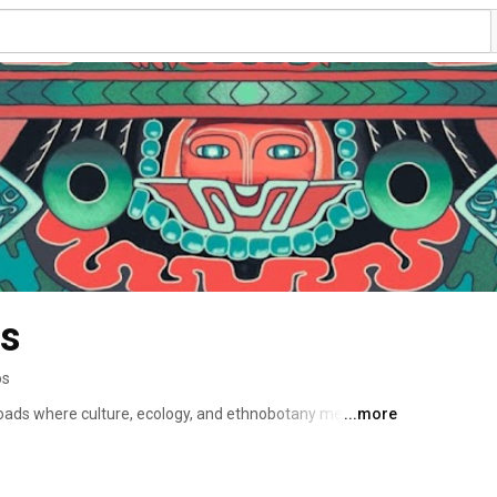
as
os
sroads where culture, ecology, and ethnobotany meet. 
...more