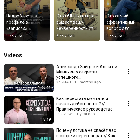
Подробности в 
Это ОЧЕНЬ сильно 
Это самый 
профиле в 
выдает вашу 
эффективный 
«записях» 
неуверенность 😥 
вопрос для 
#александрзайцев
#александрзайцев
принятия любого
1.7K views
2.7K views
1.3K views
решения ✍🏻 
#александрзай
Videos
Александр Зайцев и Алексей
Манихин о секретах
успешного
предпринимательства и
24 views
10 months ago
1:00:41
построения карьеры
Как перестать мечтать и
начать действовать? //
Практическое руководство,
чтобы стать успешным
190 views
1 year ago
8:49
Почему логика не спасёт вас
в споре и переговорах // Как