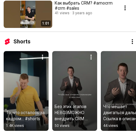
Как выбрать CRM? #amocrm
#crm #sales
41 views
3 years ago
1:01
Shorts
Без этих этапов 
Что мешает 
То, что осталось за 
НЕВОЗМОЖНО 
двигаться даль
кадром… #shorts
внедрить CRM 
Ссылка в описан
#shorts
#shorts
1.4K views
50 views
44 views