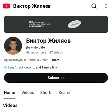
Виктор Жиляев
Виктор Жиляев
@z.viktor_life
43 subscribers
•
27 videos
Приветствую, я Виктор Жиляев: 
...more
t.me/theoffice_onix
and 1 more link
Subscribe
Home
Videos
Shorts
Search
Videos