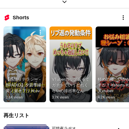
Shorts
【感情リテラシー - 
VTuberのリプ返って
軽めの鞭、いか
BRADIO】夕凪季縁┊
ガチャでいうどれく
すか？ #shorts 
黄ノ瀬オブリ #cover 
らいの排出率なんだ
人vtuber
#shorts
ろう #shorts #新人
2.6K views
3.7K views
4.2K views
vtuber
再生リスト
可惜夜ラヂオ