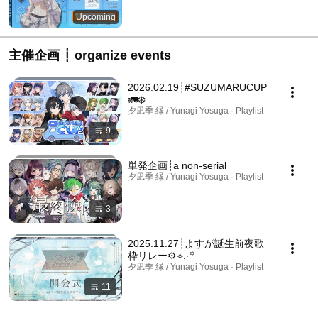
Upcoming
主催企画 ┊ organize events
2026.02.19┊︎#SUZUMARUCUP
🚛❄️
夕凪季 縁 / Yunagi Yosuga · Playlist
9
単発企画┊︎a non‐serial
夕凪季 縁 / Yunagi Yosuga · Playlist
3
2025.11.27┊︎よすが誕生前夜歌
枠リレー⚙️⟡.·꙳
夕凪季 縁 / Yunagi Yosuga · Playlist
11