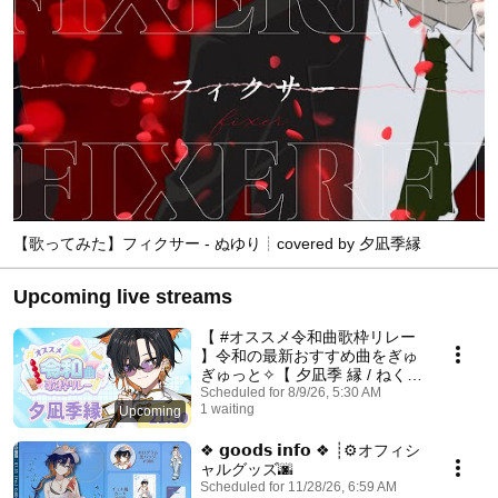
【歌ってみた】フィクサー - ぬゆり┊covered by 夕凪季縁
Upcoming live streams
【 #オススメ令和曲歌枠リレー
】令和の最新おすすめ曲をぎゅ
ぎゅっと✧【 夕凪季 縁 / ねくす
とぴあ 】
Scheduled for 8/9/26, 5:30 AM
1 waiting
Upcoming
❖ 𝗴𝗼𝗼𝗱𝘀 𝗶𝗻𝗳𝗼 ❖ ┊⚙オフィシ
ャルグッズ🌆
Scheduled for 11/28/26, 6:59 AM