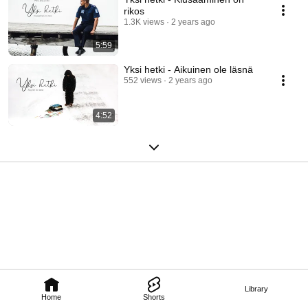
rikos
1.3K views
2 years ago
5:59
Yksi hetki - Aikuinen ole läsnä
552 views
2 years ago
4:52
Library
Home
Shorts