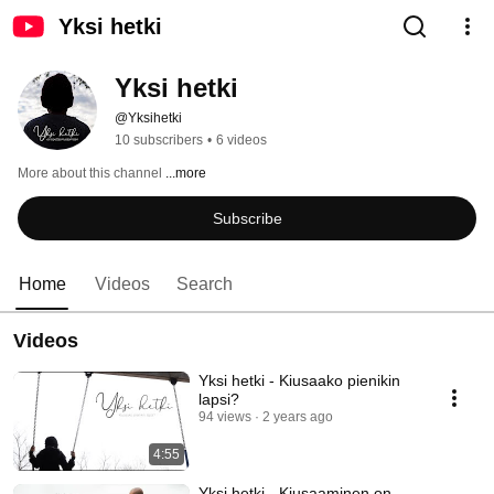
Yksi hetki
Yksi hetki
@Yksihetki
10 subscribers
•
6 videos
More about this channel
...more
Subscribe
Home
Videos
Search
Videos
Yksi hetki - Kiusaako pienikin
lapsi?
94 views
2 years ago
4:55
Yksi hetki - Kiusaaminen on