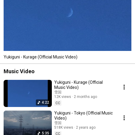
Yukiguni - Kurage (Official Music Video)
Music Video
Yukiguni - Kurage (Official
Music Video)
雪国
12K views
2 months ago
4:22
CC
Yukiguni - Tokyo (Official Music
Video)
雪国
518K views
2 years ago
5:35
CC