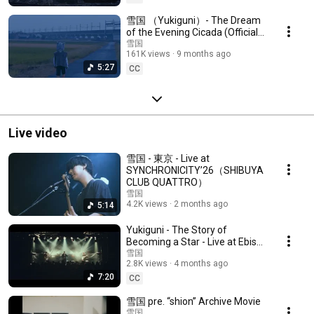
雪国 （Yukiguni）- The Dream
of the Evening Cicada (Official
Music Video)
雪国
161K views
9 months ago
5:27
CC
Live video
雪国 - 東京 - Live at
SYNCHRONICITY’26（SHIBUYA
CLUB QUATTRO）
雪国
4.2K views
2 months ago
5:14
Yukiguni - The Story of
Becoming a Star - Live at Ebisu
LIQUIDROOM
雪国
2.8K views
4 months ago
7:20
CC
雪国 pre. “shion” Archive Movie
雪国