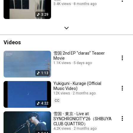
3.4K views
8 months ago
3:29
Videos
雪国 2nd EP “claras” Teaser
Movie
1.1K views
5 days ago
1:13
Yukiguni - Kurage (Official
Music Video)
12K views
2 months ago
CC
4:22
雪国 - 東京 - Live at
SYNCHRONICITY’26（SHIBUYA
CLUB QUATTRO）
4.2K views
2 months ago