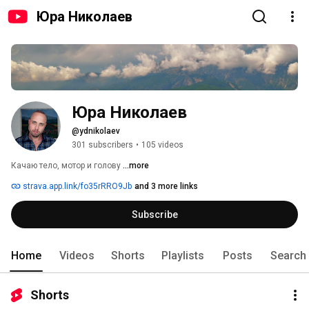
Юра Николаев
Юра Николаев
@ydnikolaev
301 subscribers
•
105 videos
Качаю тело, мотор и голову 
...more
strava.app.link/fo35rRRO9Jb
and 3 more links
Subscribe
Home
Videos
Shorts
Playlists
Posts
Search
Shorts