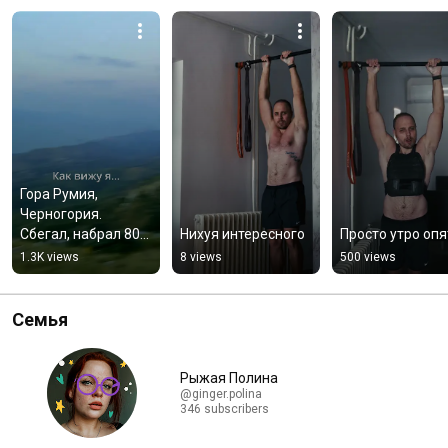
Гора Румия, 
Черногория. 
Сбегал, набрал 800 
Нихуя интересного
Просто утро опя
метров высоты. 
1.3K views
8 views
500 views
Тадам там тадам 
там тадададам
Семья
Рыжая Полина
@ginger.polina
346 subscribers