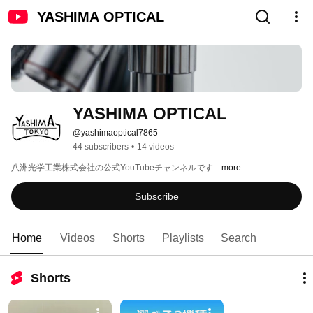
YASHIMA OPTICAL
YASHIMA OPTICAL
@yashimaoptical7865
44 subscribers
•
14 videos
八洲光学工業株式会社の公式YouTubeチャンネルです 
...more
Subscribe
Home
Videos
Shorts
Playlists
Search
Shorts