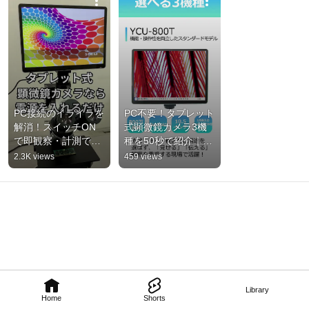
PC接続のイライラを
PC不要！タブレット
解消！スイッチON
式顕微鏡カメラ3機
で即観察・計測でき
種を50秒で紹介｜観
る顕微鏡カメラが便
察・撮影・測長まで
2.3K views
459 views
利
1台で｜教育・研
究・検査向け
Library
Home
Shorts