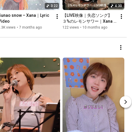
3:22
4:30
Sunao snow – Xana｜Lyric 
【LIVE映像｜失恋ソング】
Video
３%のレモンサワー｜Xana 
＠三鷹おんがくのじかん
.3K views
•
7 months ago
122 views
•
10 months ago