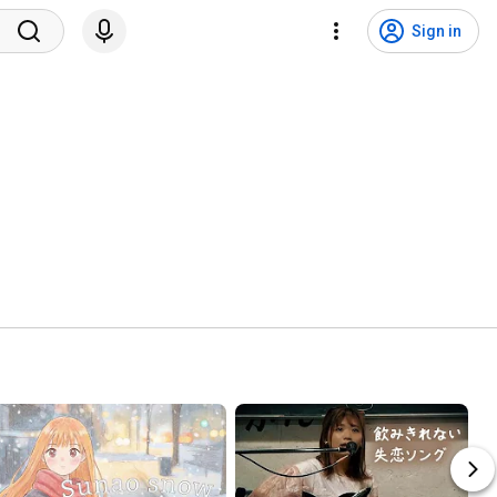
Sign in