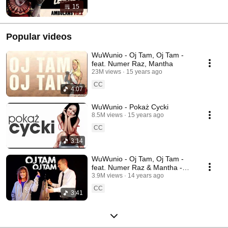
15
Popular videos
WuWunio - Oj Tam, Oj Tam -
feat. Numer Raz, Mantha
23M views
15 years ago
CC
4:07
WuWunio - Pokaż Cycki
8.5M views
15 years ago
CC
3:14
WuWunio - Oj Tam, Oj Tam -
feat. Numer Raz & Mantha -
prod. Paff Bangerski
3.9M views
14 years ago
CC
3:41