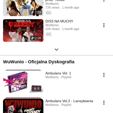
WuWunio
72K views
1 month ago
2:59
CC
DISS NA MUCHY
WuWunio
42K views
1 month ago
CC
2:38
WuWunio - Oficjalna Dyskografia
Ambulans Vol. 1
WuWunio · Playlist
8
Ambulans Vol.2 - Lansylwania
WuWunio · Playlist