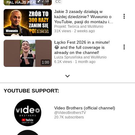
2:58
CC
Jakie 3 zasady działają w
każdej dziedzinie? Wuwunio o
YouTubie, pasji do montażu i
pracy w TVN24
Projekt: Twórca and WuWunio
31K views
2 weeks ago
1:34:31
Łącko Fest 2026 in a minute!
😂 and the full coverage is
already on the channel!
Luiza Sprusińska and WuWunio
6.1K views
1 month ago
1:00
YOUTUBE SUPPORT:
Video Brothers (official channel)
@VideoBrothersTV
20.7K subscribers