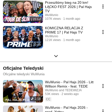
Przeszliśmy bieg na 20 km!
ŁĄCKO FEST 2026 | Pal Hajs
TV
WuWunio
107K views
1 month ago
1:21:02
KOMICZNA RELACJA Z
PRIME 17 | Pal Hajs TV
WuWunio
121K views
1 month ago
1:10:09
Oficjalne Teledyski
Oficjalne teledyski WuWunia
WuWunio - Pal Hajs 2026 - Litt
Willson Remix - feat. TEDE
WuWunio and TEDEWIZJA
53K views
2 weeks ago
2:58
CC
WuWunio - Pal Hajs 2026 -
prod. Yottsu