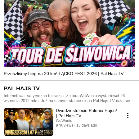
Przeszliśmy bieg na 20 km! ŁĄCKO FEST 2026 | Pal Hajs TV
PAL HAJS TV
Internetowa, satyryczna telewizja, z którą WuWunio wystartował 26
września 2012 roku. Już na samym starcie ekipa Pal Hajs TV dała się
poznać z wyjątkowego poczucia humoru i dosyć nietypowego podejścia
Dwudziestolecie Palenia Hajsu!
do relacjonowania rzeczywistości. Od czterech lat Pal Hajs TV
sukcesywnie powiększa grono swoich odbiorców i może się pochwalić
| Pal Hajs TV
dużą i zaangażowaną widownią.
WuWunio
97K views
13 days ago
1:47:58