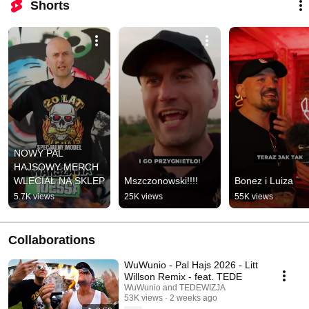
Shorts
NOWY PAL 
HAJSOWY MERCH 
WLECIAŁ NA SKLEP
Mszczonowski!!!!
Bonez i Luiza
5.7K views
25K views
55K views
Collaborations
WuWunio - Pal Hajs 2026 - Litt
Willson Remix - feat. TEDE
WuWunio and TEDEWIZJA
53K views
2 weeks ago