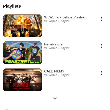
Playlists
WuWunio - Lekcje Plastyki
WuWunio · Playlist
15
Penetratorsi
WuWunio · Playlist
5
CAŁE FILMY
WuWunio · Playlist
2