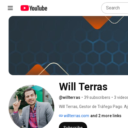
Will Terras
@willterras
•
39 subscribers
•
3 video
Will Terras, Gestor de Tráfego Pago. A
clientes fiéis através de estratégias d
willterras.com
and 2 more links
Subscribe