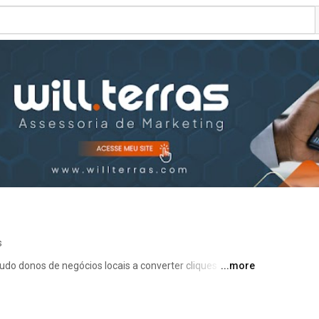
s
judo donos de negócios locais a converter cliques em 
...more
e tráfego pago eficazes. 