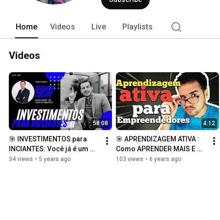
Home
Videos
Live
Playlists
Videos
58:08
4:12
🎯 INVESTIMENTOS para 
🎯 APRENDIZAGEM ATIVA : 
INCIANTES: Você já é um 
Como APRENDER MAIS E 
investidor, e faz um 
MELHOR!
34 views
•
5 years ago
103 views
•
6 years ago
péssimo investimento e não 
sabia!