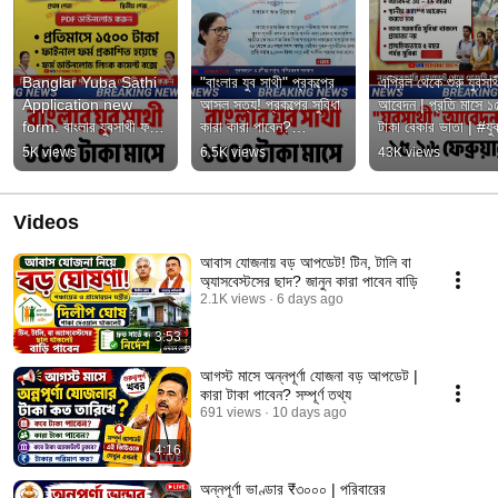
Banglar Yuba Sathi 
"বাংলার যুব সাথী" প্রকল্পের 
এপ্রিল থেকে শুরু যুবসাথ
Application new 
আসল সত্য! প্রকল্পের সুবিধা 
আবেদন | প্রতি মাসে ১
form. বাংলার যুবসাথী ফর্ম 
কারা কারা পাবেন?
টাকা বেকার ভাতা | #যুব
YuvaSathi2026 
#YuvaSathiPrakalpo
#BanglarYuvaSat
5K views
6.5K views
43K views
#WBGovernment
News
Videos
আবাস যোজনায় বড় আপডেট! টিন, টালি বা
অ্যাসবেস্টসের ছাদ? জানুন কারা পাবেন বাড়ি
2.1K views
6 days ago
3:53
আগস্ট মাসে অন্নপূর্ণা যোজনা বড় আপডেট |
কারা টাকা পাবেন? সম্পূর্ণ তথ্য
691 views
10 days ago
4:16
অন্নপূর্ণা ভাণ্ডার ₹৩০০০ | পরিবারের