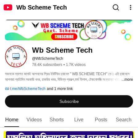
Wb Scheme Tech
Wb Scheme Tech
@WbSchemeTech
78.4K subscribers
•
1.7K videos
সকলকে স্বাগত জানাই আপনাদের প্রিয় ইউটিউব চ্যানেল " WB SCHEME TECH" তে। এই চ্যানেলে 
আপনারা প্রতিদিন সরকারি খবর, চাকরির খবর, বিভিন্ন প্রকল্প,ফর্ম ফিলাপ, টেকনোলজি সংক্রান্ত খবর, বিভিন্ন 
...more
আপডেট ইত্যাদি পেয়ে যাবেন।। 
t.me/WbSchemeTech
and 1 more link
Subscribe
Home
Videos
Shorts
Live
Posts
Search