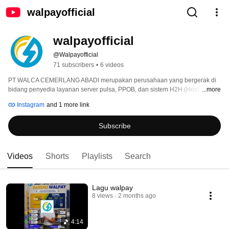
walpayofficial
walpayofficial
@Walpayofficial
71 subscribers
•
6 videos
PT WALCA CEMERLANG ABADI merupakan perusahaan yang bergerak di 
bidang penyedia layanan server pulsa, PPOB, dan sistem H2H (Host to 
...more
Host) sejak tahun 2024. 
Instagram
and 1 more link
Subscribe
Videos
Shorts
Playlists
Search
Lagu walpay
8 views
2 months ago
4:14