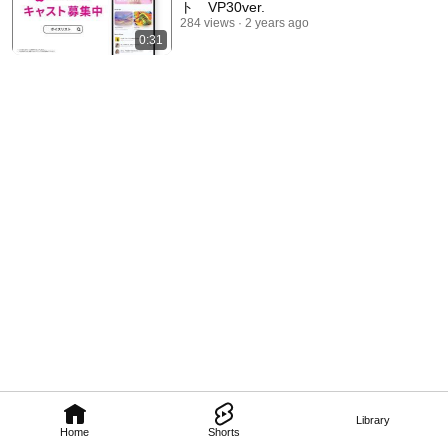
ト VP30ver.
284 views
2 years ago
0:31
Library
Home
Shorts