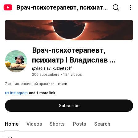
Врач-психотерапевт, психиатр
l Владислав Кузнецов
Врач-психотерапевт, 
психиатр l Владислав 
Кузнецов
@vladislav_kuznetsoff
200 subscribers
•
124 videos
7 лет интенсивной практики 
...more
Instagram
and 1 more link
Subscribe
Home
Videos
Shorts
Posts
Search