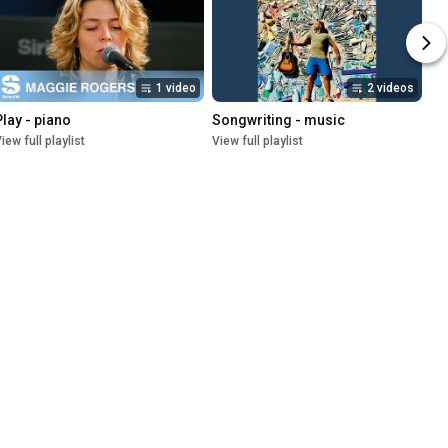
1 video
2 videos
Play - piano
Songwriting - music
iew full playlist
View full playlist