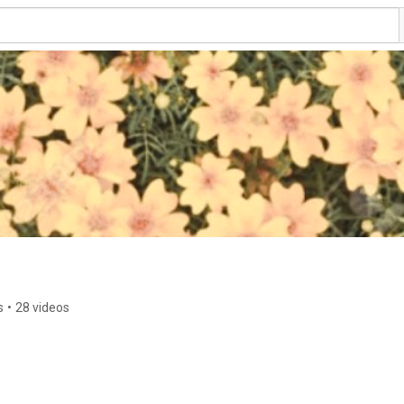
s
•
28 videos