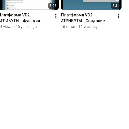
3:06
2:31
Платформа VD2. 
Платформа VD2. 
АТРИБУТЫ - Функция 
АТРИБУТЫ - Создание 
Конкатенация строк
простого АТРИБУТА
26 views
•
10 years ago
10 views
•
10 years ago