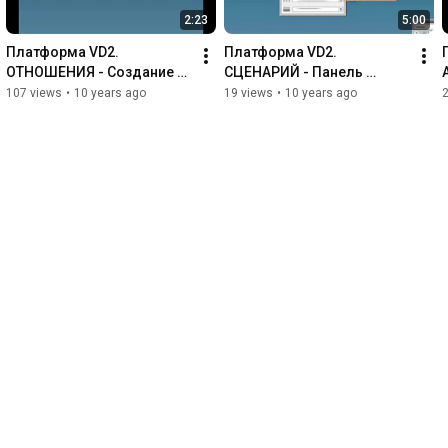
2:23
5:00
Платформа VD2. 
Платформа VD2. 
ОТНОШЕНИЯ - Создание 
СЦЕНАРИЙ - Панель 
Отношения ОДИН ко 
текстовая
107 views
•
10 years ago
19 views
•
10 years ago
МНОГИМ