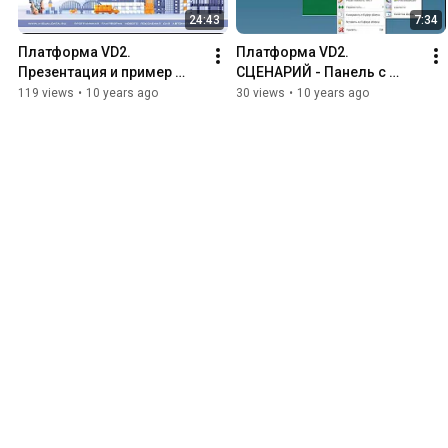
24:43
7:34
Платформа VD2. 
Платформа VD2. 
Презентация и пример 
СЦЕНАРИЙ - Панель с 
создания приложения.
функционалом
119 views
•
10 years ago
30 views
•
10 years ago