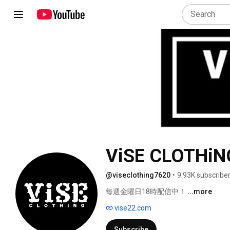
ViSE CLOTHiN
@viseclothing7620
•
9.93K subscribe
毎週金曜日18時配信中！ 
...more
vise22.com
Subscribe