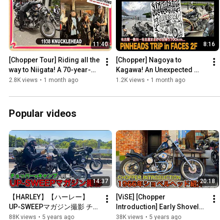
11:40
8:16
[Chopper Tour] Riding all the 
[Chopper] Nagoya to 
way to Niigata! A 70-year-
Kagawa! An Unexpected 
old Knucklehead Chopper! 
700km Day Trip... "Pinheads 
2.8K views
•
1 month ago
1.2K views
•
1 month ago
[Chopper introdu...
Trip in Faces" ViSE clothing
Popular videos
14:37
20:18
【HARLEY】【ハーレー】
[ViSE] [Chopper 
UP-SWEEPマガジン撮影 チョ
Introduction] Early Shovel? 
ッパー×キャンプ 前編バイカ
I'll be explaining the 
88K views
•
5 years ago
38K views
•
5 years ago