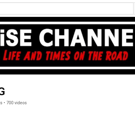
G
rs
•
700 videos