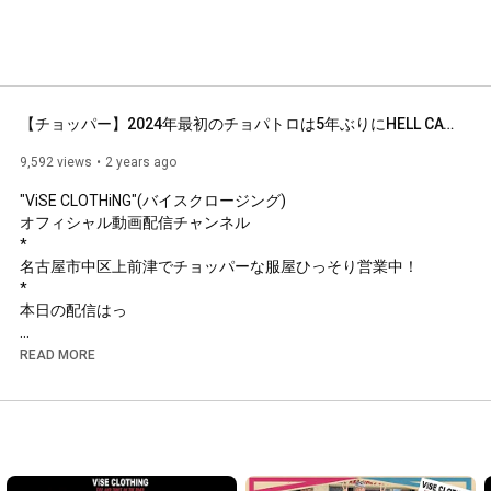
【チョッパー】2024年最初のチョパトロは5年ぶりにHELL CATをご紹介！【chopper introduction】【チョパトロ】ViSE Clothing
9,592 views
2 years ago
"ViSE CLOTHiNG"(バイスクロージング)

オフィシャル動画配信チャンネル  

*

名古屋市中区上前津でチョッパーな服屋ひっそり営業中！

*

本日の配信はっ

[ チョッパーイントロダクション ]

READ MORE
今年最初のチョッパーイントロダクション（チョパトロ）は！

僕の２番目のハーレー「HELL CAT」をご紹介。

初めて紹介させていただいてから5年・・・

全く乗ってないし！エンジンも当然かけてません・・・

*

[ 5年前の配信 ]
