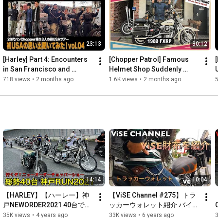
→
https://youtu.be/m6bN3YcBnws?si=-uVl4...
*

[新作アイテム一覧]

→
https://vise22.com/store
23:13
30:12
*

[先行予約アイテム一覧]

[Harley] Part 4: Encounters 
[Chopper Patrol] Famous 
[
→
https://vise22.com/products/list?cate...
in San Francisco and 
Helmet Shop Suddenly 
*

Oakland! USA Tour with 
Appears from Tokyo! 
718 views
•
2 months ago
1.6K views
•
2 months ago
Youtube・ブログ・インスタグラム等、毎日更新中！

three riders in their 20s...
[Chopper Introduction] 
下記リンクからCheckお願いします。

[Chopper]
↓↓↓

ViSEホームページ→
https://vise22.com/
*

ViSEブログ→
https://vise22.com/blog
*

ViSEオンラインストア→
https://vise22.com/store/
*

ViSEインスタグラム→
14:14
10:04
https://www.instagram.com/vise_clothing/
*

【HARLEY】【ハーレー】神
【ViSE Channel #275】トラ
チャンネル登録は→ 
戸NEWORDER2021 40台で走
ッカーウォレット紹介 バイカ
https://www.youtube.com/channel/UCnaB...
る ニューオーダーチョッパー
ーウォレット  おうち時間  コ
35K views
•
4 years ago
33K views
•
6 years ago