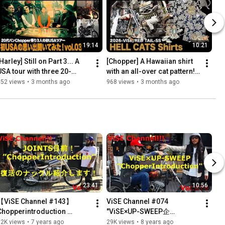
19:14
10:21
Harley] Still on Part 3... A 
[Chopper] A Hawaiian shirt 
USA tour with three 20-
with an all-over cat pattern! 
something Panhead 
Just throw it on! 
552 views
•
3 months ago
968 views
•
3 months ago
chopper riders! vise_cloth...
vise_clothing
23:41
10:56
【ViSE Channel #143】
ViSE Channel #074 
Chopperintroduction 
"ViSE×UP-SWEEP企
Chopper紹介  ヴァイス 名古
画”Vol.01
32K views
•
7 years ago
29K views
•
8 years ago