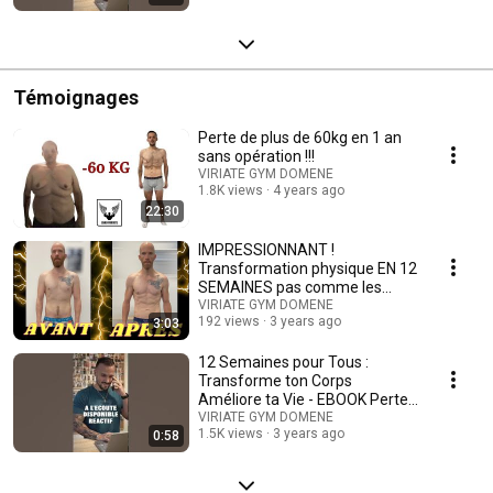
Témoignages
Perte de plus de 60kg en 1 an
sans opération !!!
VIRIATE GYM DOMENE
1.8K views
4 years ago
22:30
IMPRESSIONNANT !
Transformation physique EN 12
SEMAINES pas comme les
autres! YouTube
VIRIATE GYM DOMENE
192 views
3 years ago
3:03
12 Semaines pour Tous :
Transforme ton Corps
Améliore ta Vie - EBOOK Perte
de poids
VIRIATE GYM DOMENE
1.5K views
3 years ago
0:58