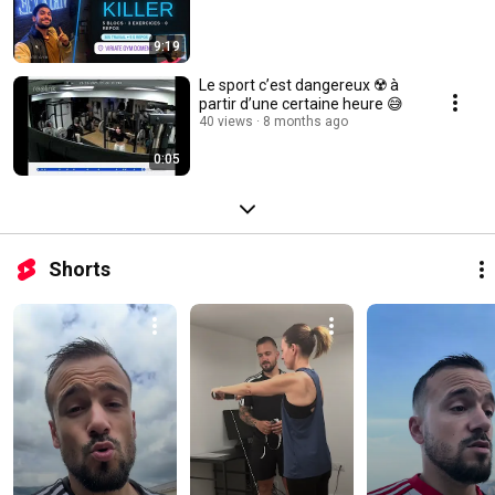
9:19
Le sport c’est dangereux ☢️ à ￼
partir d’une certaine heure 😅
40 views
8 months ago
0:05
Shorts