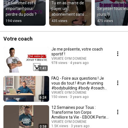
Le sommeil est il 
Tu en as marre de 
important pour 
payer un 
Se peser tous les 
perdre du poids ?
abonnement sans 
jours ?!
avoir de résultats ? 
194 views
435 views
475 views
#grenoble
Votre coach
Je me présente, votre coach
sportif !
VIRIATE GYM DOMENE
978 views
4 years ago
1:41
FAQ - Foire aux questions ! Je
vous dis tout ! #run #running
#bodybuilding #body #coach
#grenoble
VIRIATE GYM DOMENE
150 views
3 years ago
6:24
12 Semaines pour Tous :
Transforme ton Corps
Améliore ta Vie - EBOOK Perte
de poids
VIRIATE GYM DOMENE
1.5K views
3 years ago
0:58