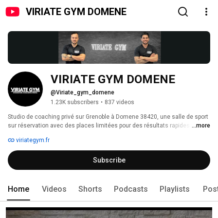
VIRIATE GYM DOMENE
VIRIATE GYM DOMENE
@Viriate_gym_domene
1.23K subscribers
•
837 videos
Studio de coaching privé sur Grenoble à Domene 38420, une salle de sport 
sur réservation avec des places limitées pour des résultats rapides et un 
...more
espace convivial différent des autres salles de sport. 
viriategym.fr
Subscribe
Home
Videos
Shorts
Podcasts
Playlists
Pos