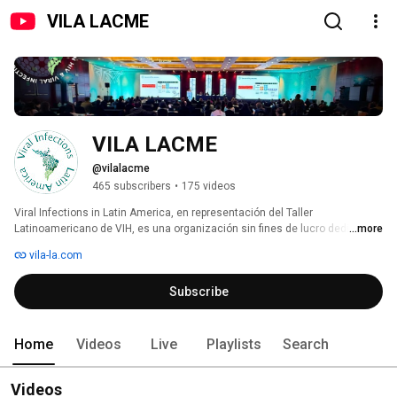
VILA LACME
VILA LACME
@vilalacme
465 subscribers
•
175 videos
Viral Infections in Latin America, en representación del Taller 
Latinoamericano de VIH, es una organización sin fines de lucro dedicada a 
...more
la investigación operacional en VIH e imparte eventos de Educación 
vila-la.com
Médica Continua en Latinoamérica y el Caribe, incluyendo a más de 200 
profesionales de la salud que mayoritariamente forman parte de las 
Subscribe
sociedades científicas nacionales de Infectología y también de la 
Asociación Panamericana de Infectología. 
Home
Videos
Live
Playlists
Search
Videos