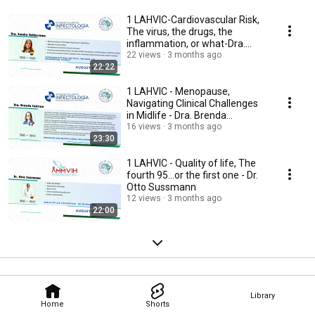
1 LAHVIC-Cardiovascular Risk,
The virus, the drugs, the
inflammation, or what-Dra.
Sandra Valderrama
22 views
3 months ago
22:22
1 LAHVIC - Menopause,
Navigating Clinical Challenges
in Midlife - Dra. Brenda
Crabtree
16 views
3 months ago
23:30
1 LAHVIC - Quality of life, The
fourth 95...or the first one - Dr.
Otto Sussmann
12 views
3 months ago
22:00
Library
Home
Shorts