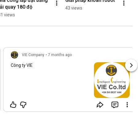
Gia công lăp đặt băng 
Giải pháp khoan robot
tải quay 180 độ
43 views
31 views
VIE Company
•
7 months ago
Công ty VIE