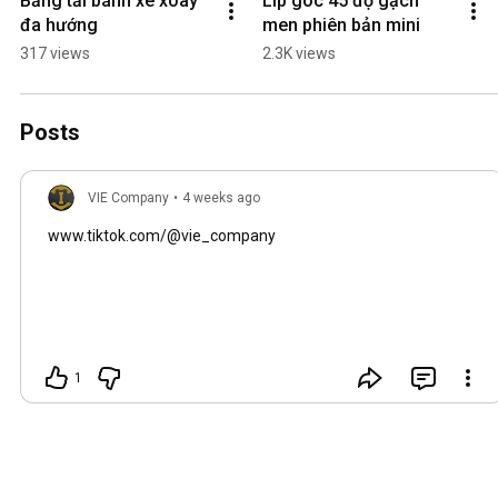
Băng tải bánh xe xoay 
Lip góc 45 độ gạch 
đa hướng
men phiên bản mini
317 views
2.3K views
Posts
VIE Company
•
4 weeks ago
www.tiktok.com/@vie_company
1