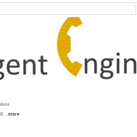
ideos
IE 
...more