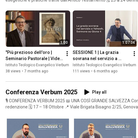
(Genova)
1:00
1:07:04
"Più prezioso dell'oro | 
SESSIONE 1 | La grazia 
Seminario Pastorale | Video 
sovrana nel servizio a 
promozionale
Yahweh, Sermone su Giona 
Istituto Teologico Evangelico Verbum
Istituto Teologico Evangelico Verbum
4 | Matthew Johnston
38 views
•
7 months ago
111 views
•
6 months ago
Conferenza Verbum 2025
Play all
🎙️ CONFERENZA VERBUM 2025 📖 UNA COSÌ GRANDE SALVEZZA Contem
redenzione 🗓️ 17 – 18 Ottobre 📍 Viale Brigata Bisagno 2/25, Genova 🕚 Inizio: Venerdì 17 ore 11
🕓 Conclusione: Sabato 18 ore 17