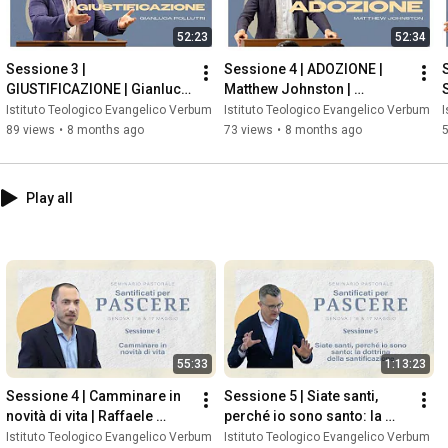
52:23
52:34
Sessione 3 | 
Sessione 4 | ADOZIONE | 
GIUSTIFICAZIONE | Gianluca 
Matthew Johnston | 
Pollutri | Conferenza 
Conferenza Verbum 2025
Istituto Teologico Evangelico Verbum
Istituto Teologico Evangelico Verbum
I
Verbum 2025
89 views
•
8 months ago
73 views
•
8 months ago
Play all
55:33
1:13:23
Sessione 4 | Camminare in 
Sessione 5 | Siate santi, 
novità di vita | Raffaele 
perché io sono santo: la 
Spitale
dottrina della santificazione 
Istituto Teologico Evangelico Verbum
Istituto Teologico Evangelico Verbum