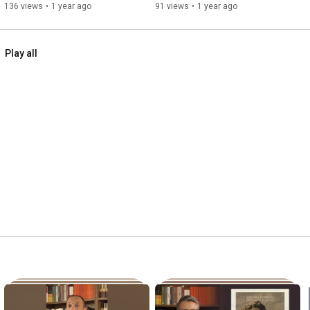
| Matthew Johnston
136 views
•
1 year ago
91 views
•
1 year ago
Play all