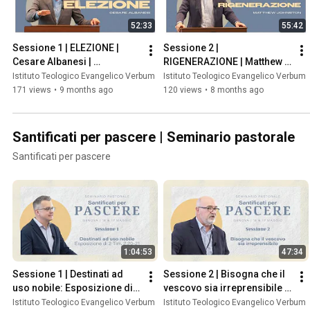
52:33
55:42
Sessione 1 | ELEZIONE | 
Sessione 2 | 
Cesare Albanesi | 
RIGENERAZIONE | Matthew 
Conferenza Verbum 2025
Johnston | Conferenza 
Istituto Teologico Evangelico Verbum
Istituto Teologico Evangelico Verbum
Verbum 2025
171 views
•
9 months ago
120 views
•
8 months ago
Santificati per pascere | Seminario pastorale
Santificati per pascere
1:04:53
47:34
Sessione 1 | Destinati ad 
Sessione 2 | Bisogna che il 
uso nobile: Esposizione di 2 
vescovo sia irreprensibile | 
Tim. 2:20-21 | Matthew 
Marco Albanesi
Istituto Teologico Evangelico Verbum
Istituto Teologico Evangelico Verbum