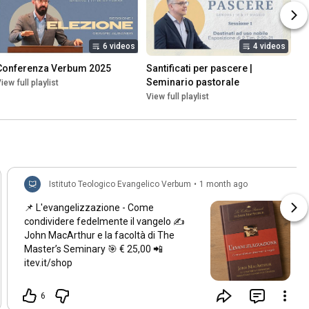
6 videos
4 videos
Conferenza Verbum 2025
Santificati per pascere | 
Seminario pastorale
iew full playlist
View full playlist
Istituto Teologico Evangelico Verbum
•
1 month ago
📌 L'evangelizzazione - Come
condividere fedelmente il vangelo ✍
John MacArthur e la facoltà di The
Master’s Seminary 🎯 € 25,00 📲
itev.it/shop
6