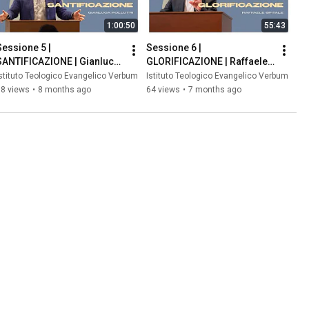
1:00:50
55:43
Sessione 5 | 
Sessione 6 | 
SANTIFICAZIONE | Gianluca 
GLORIFICAZIONE | Raffaele 
Pollutri | Conferenza 
Spitale | Conferenza 
stituto Teologico Evangelico Verbum
Istituto Teologico Evangelico Verbum
Verbum 2025
Verbum 2025
58 views
•
8 months ago
64 views
•
7 months ago