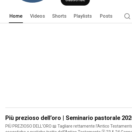
Home
Videos
Shorts
Playlists
Posts
Più prezioso dell’oro | Seminario pastorale 202
PIÙ PREZIOSO DELL’ORO 📖 Tagliare rettamente l’Antico Testamento Riflessioni teologiche,
esegetiche e pratiche tratte dall’Antico Testamento 🗓 23 & 24 Gennaio 📍 Chiesa Lux Evangelica