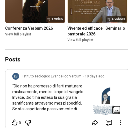
1 video
4 videos
Conferenza Verbum 2026
Vivente ed efficace | Seminario 
pastorale 2026
View full playlist
View full playlist
Posts
Istituto Teologico Evangelico Verbum
•
10 days ago
“Dio non ha promesso di farti maturare
misticamente, mentre ti ripeti il vangelo.
Invece, Dio ti ha esteso la sua grazia
santificante attraverso mezzi specifici.
Se stai aspettando passivamente di
essere “colpito” dalla crescita, la tua
anima si seccherà molto prima di essere
5
mai rafforzata. La maturità arriva