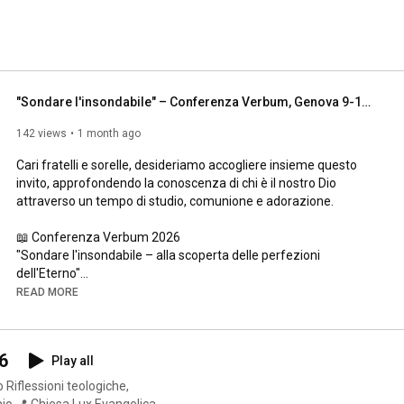
"Sondare l'insondabile" – Conferenza Verbum, Genova 9-10 ottobre
142 views
1 month ago
Cari fratelli e sorelle, desideriamo accogliere insieme questo 
invito, approfondendo la conoscenza di chi è il nostro Dio 
attraverso un tempo di studio, comunione e adorazione.

📖 Conferenza Verbum 2026

"Sondare l'insondabile – alla scoperta delle perfezioni 
dell'Eterno"

📅 9-10 ottobre

READ MORE
📍 Teatro Stradanuova, Via Garibaldi 18 (Palazzo Rosso) – 
Genova

🚗 Parcheggi consigliati:

6
Play all
Autopark Piccapietra – Piazza Piccapietra 58/A (~470 m dal 
teatro)

Park Marina Porto Antico – Calata Salumi 6r (~440 m dal 