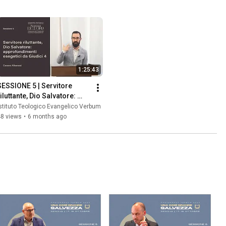
1:25:43
SESSIONE 5 | Servitore 
iluttante, Dio Salvatore: 
approfondimenti esegetici 
stituto Teologico Evangelico Verbum
da Giudici 4
48 views
•
6 months ago