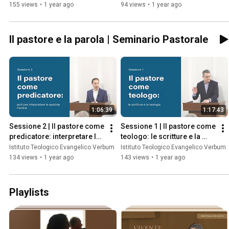
Johnston
155 views
•
1 year ago
94 views
•
1 year ago
Il pastore e la parola | Seminario Pastorale
1:06:39
1:17:43
Sessione 2 | Il pastore come 
Sessione 1 | Il pastore come 
predicatore: interpretare le 
teologo: le scritture e la 
epistole Paoline | Raffaele 
teologia | Matthew Johnston
Istituto Teologico Evangelico Verbum
Istituto Teologico Evangelico Verbum
Spitale
134 views
•
1 year ago
143 views
•
1 year ago
Playlists