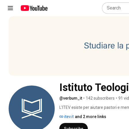
Istituto Teolo
@verbum_it
•
142 subscribers
•
91 vi
L'ITEV esiste per aiutare pastori e memb
della Parola incarnata". 
itev.it
and 2 more links
Subscribe