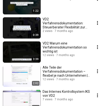
1:22
VD2
Verfahrensdokumentation:
Steuerberater Flexibilität zur
Zeiteinteilung
2 views
7 months ago
0:39
VD2 Warum eine
Verfahrensdokumentation so
wichtig ist
12 views
7 months ago
3:39
Alle Teile der
Verfahrensdokumentation –
flexibel je nach Unternehmen |
VD2
12 views
7 months ago
2:02
Das Internes Kontrollsystem IKS
von VD2
7 views
7 months ago