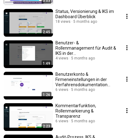
3:03
Status, Versionierung & IKS im
Dashboard Überblick
18 views
5 months ago
2:45
Benutzer- &
Rollenmanagement für Audit &
IKS in der
Verfahrensdokumentation
4 views
5 months ago
1:49
Benutzerkonto &
Firmeneinstellungen in der
Verfahrensdokumentation
richtig verwalten
6 views
5 months ago
1:26
Kommentarfunktion,
Rollenmarkierung &
Transparenz
6 views
5 months ago
2:23
Audit-Prozess, IKS &