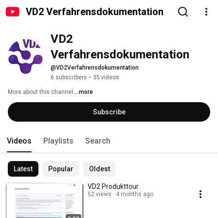
VD2 Verfahrensdokumentation
VD2 
Verfahrensdokumentation
@VD2Verfahrensdokumentation
6 subscribers
•
35 videos
More about this channel
...more
Subscribe
Videos
Playlists
Search
Latest
Popular
Oldest
VD2 Produkttour
52 views
4 months ago