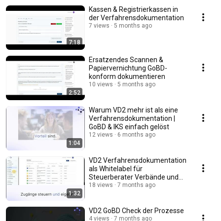
Kassen & Registrierkassen in
der Verfahrensdokumentation
7 views
5 months ago
7:18
Ersatzendes Scannen &
Papiervernichtung GoBD-
konform dokumentieren
10 views
5 months ago
2:52
Warum VD2 mehr ist als eine
Verfahrensdokumentation |
GoBD & IKS einfach gelöst
12 views
6 months ago
1:04
VD2 Verfahrensdokumentation
als Whitelabel für
Steuerberater Verbände und
Steuerberatergruppen
18 views
7 months ago
1:32
VD2 GoBD Check der Prozesse
4 views
7 months ago