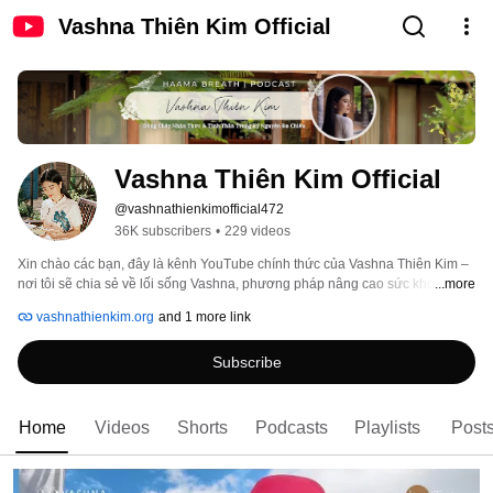
Vashna Thiên Kim Official
Vashna Thiên Kim Official
@vashnathienkimofficial472
36K subscribers
•
229 videos
Xin chào các bạn, đây là kênh YouTube chính thức của Vashna Thiên Kim – 
nơi tôi sẽ chia sẻ về lối sống Vashna, phương pháp nâng cao sức khoẻ dự 
...more
phòng chủ động qua hơi thở HaaMa Breath, và hành trình thiện nguyện vì 
vashnathienkim.org
and 1 more link
cộng đồng thông qua Quỹ Sinh Tồn - Quỹ Nghiên cứu & Phát triển HaaMa 
Breath. 
Subscribe
Home
Videos
Shorts
Podcasts
Playlists
Post