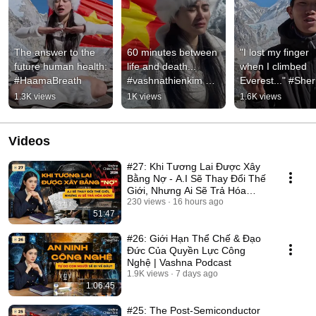
The answer to the 
60 minutes between 
"I lost my finger 
future human health: 
life and death... 
when I climbed 
#HaamaBreath
#vashnathienkim 
Everest..." #Sher
#himalaya 
#everest #himala
1.3K views
1K views
1.6K views
#haamabreath 
#vashnathienkim 
#challenge
#haamabreath
Videos
#27: Khi Tương Lai Được Xây
Bằng Nợ - A.I Sẽ Thay Đổi Thế
Giới, Nhưng Ai Sẽ Trả Hóa
Đơn?
230 views
16 hours ago
51:47
#26: Giới Hạn Thể Chế & Đạo
Đức Của Quyền Lực Công
Nghệ | Vashna Podcast
1.9K views
7 days ago
1:06:45
#25: The Post-Semiconductor