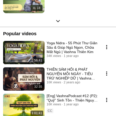
18
Popular videos
Yoga Nidra - 55 Phút Thư Giãn
Sâu & Giúp Ngủ Ngon, Chữa
Mất Ngủ | Vashna Thiên Kim
34K views
1 year ago
56:41
THIỀN SÁM HỐI & PHÁT
NGUYỆN MỖI NGÀY - TIÊU
TRỪ NGHIỆP DỮ | Vashna
Thiên Kim
16K views
2 years ago
32:35
[Eng] VashnaPodcast #12 (P2):
“Quỹ” Sinh Tồn - Thiện Nguyện
Của Thời Đại Mới | Vashna
16K views
1 year ago
Thiên Kim
CC
1:01:41