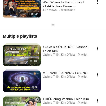
War: Where Is the Future of
21st-Century Power
Infrastructure Headed?...
1.9K views
2 weeks ago
1:08:35
Multiple playlists
YOGA & SỨC KHỎE | Vashna
Thiên Kim
Vashna Thiên Kim Official · Playlist
10
MEENAKEE & NĂNG LƯỢNG
Vashna Thiên Kim Official · Playlist
9
THIỀN cùng Vashna Thiên Kim
Vashna Thiên Kim Official · Playlist