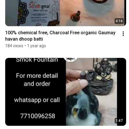
4:16
100% chemical free, Charcoal Free organic Gaumay 
havan dhoop batti
184 views
•
1 year ago
1:47