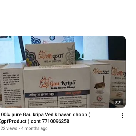
0:31
100% pure Gau kripa Vedik havan dhoop ( 
EgpfProduct ) cont 7710096258
622 views
•
4 months ago