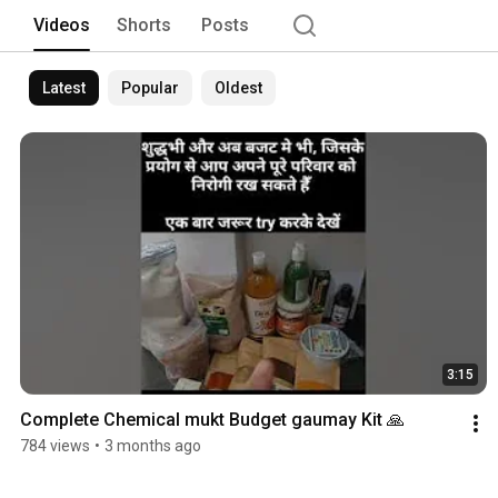
Videos
Shorts
Posts
Latest
Popular
Oldest
3:15
Complete Chemical mukt Budget gaumay Kit 🙏
784 views
•
3 months ago