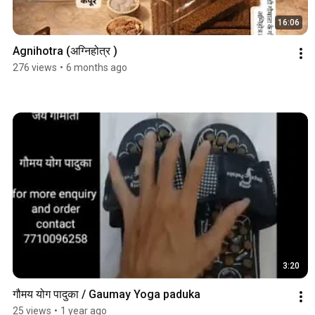
16:06
Agnihotra (अग्निहोत्र )
276 views
•
6 months ago
3:20
गौमय योग पादुका / Gaumay Yoga paduka 
25 views
•
1 year ago