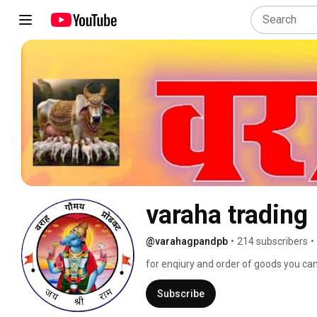
varaha trading
@varahagpandpb
•
214 subscribers
•
for enqiury and order of goods you can
Subscribe