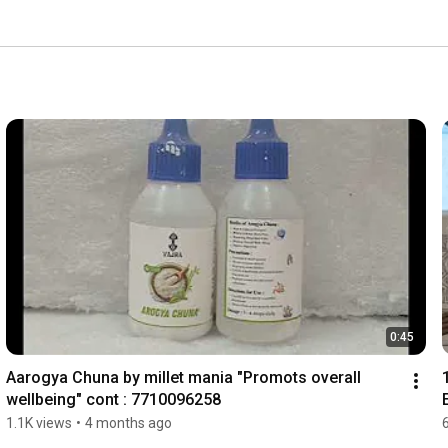
0:45
Aarogya Chuna by millet mania "Promots overall 
wellbeing" cont : 7710096258
1.1K views
•
4 months ago