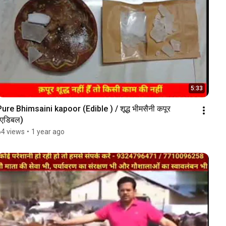
5:33
Pure Bhimsaini kapoor (Edible ) / शूद्ध भीमसैनी कपूर 
(एडिबल)
64 views
•
1 year ago