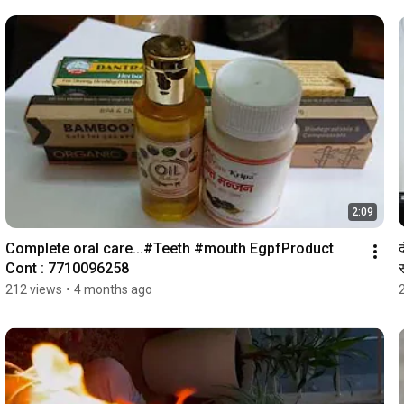
2:09
Complete oral care...#Teeth #mouth EgpfProduct 
द
Cont : 7710096258
212 views
•
4 months ago