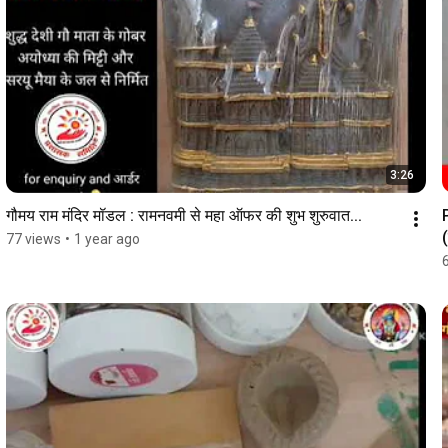
3:26
गौमय राम मंदिर मॉडल : रामनवमी से महा ऑफर की शुभ शुरुवात...
77 views
•
1 year ago