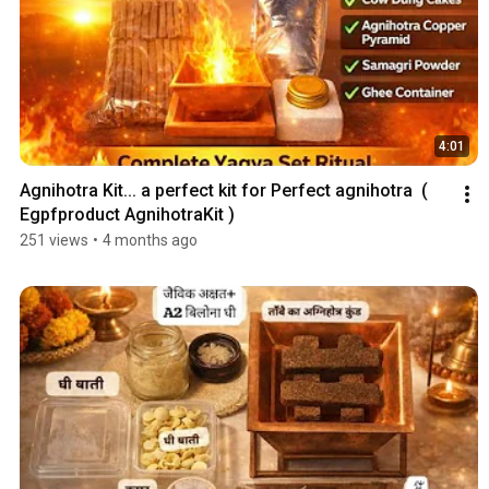
4:01
Agnihotra Kit... a perfect kit for Perfect agnihotra  ( 
Egpfproduct AgnihotraKit )
251 views
•
4 months ago